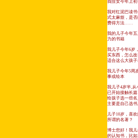
我侄女今年上初
我对红泥巴读书
式太麻烦，是否
费得方法……
我的儿子今年五
力的书籍
我儿子今年6岁
买东西，怎么改
适合这么大孩子
我儿子今年5周
事或绘本
我儿子4岁半,
已开始接触长篇
给孩子选一些名
主要是自己选书
儿子10岁，喜
所谓的名著？
博士您好！我儿子
的认知书，比如