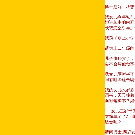
博士您好；我想
我女儿今年9岁
她讲其中的内容
长该怎么引导。
我孩子刚上小学
请为上二年级的
儿子快10岁了
会不会与他做事
我女儿两岁半了
问有哪些适合朗
我的女儿六岁多
画书，天天捧着
面对这类书？如
1、女儿三岁半
太简单了？2、
适合呢？……
请问博士,四岁