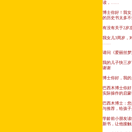
读，……
博士你好！我女
的历史书太多不
有没有关于2岁
我女儿3周岁，
……
请问《爱丽丝梦
我的儿子快三岁
谢谢
博士你好，我的
巴西木博士你好
实际操作的启蒙
巴西木博士：您
与推荐，给孩子
学龄前小朋友读
新书，让他接触