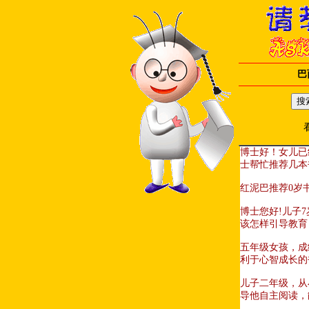
巴
博士好！女儿已
士帮忙推荐几本
红泥巴推荐0岁
博士您好!儿子
该怎样引导教育
五年级女孩，成
利于心智成长的
儿子二年级，从
导他自主阅读，