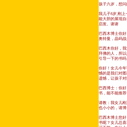
孩子六岁，想问
我儿子8岁,刚
能大胆的展现自
启发。谢谢
巴西木博士你好
奥特曼，晶码战
巴西木你好，我
拜佛的人，所以
引导一下的书吗
你好！女儿今年
憾的是我们对图
遗憾，让孩子对
巴西博士：你好
书，能不能推荐
请教：我女儿刚
也小小的，请博
巴西木博士您好
书呢？女儿总喜