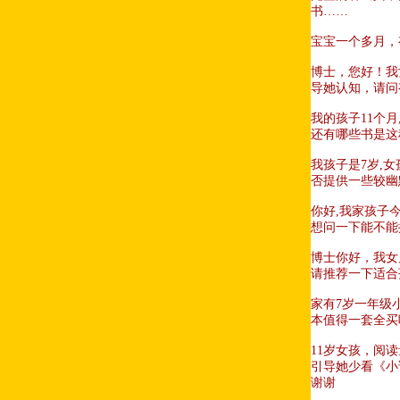
书……
宝宝一个多月，
博士，您好！我
导她认知，请问
我的孩子11个月
还有哪些书是这
我孩子是7岁,女
否提供一些较幽
你好,我家孩子今
想问一下能不能
博士你好，我女
请推荐一下适合
家有7岁一年级
本值得一套全买
11岁女孩，阅
引导她少看《小
谢谢