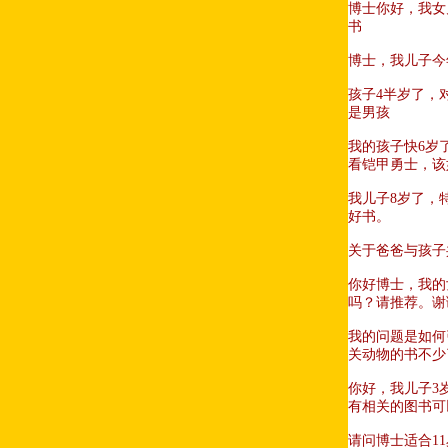
博士你好，我女
书
博士，我儿子今
孩子4半岁了，
是男孩
我的孩子快6岁
看铠甲勇士，该
我儿子8岁了，
好书。
关于爸爸与孩子
你好博士，我的
吗？请推荐。谢
我的问题是如何
关动物的书不少
你好，我儿子3
有相关的图书可
请问博士适合1