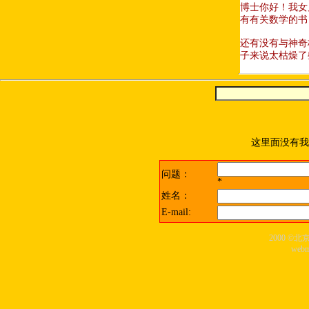
博士你好！我女
有有关数学的书
还有没有与神奇
子来说太枯燥了些
这里面没有我
问题：
*
姓名：
E-mail:
2000 
webm