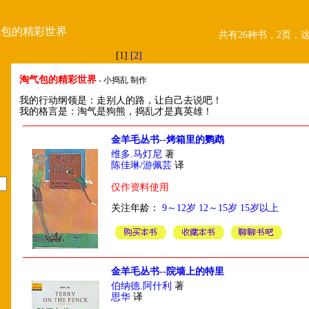
气包的精彩世界
共有26种书，2页，
[1]
[2]
淘气包的精彩世界
- 小捣乱 制作
我的行动纲领是：走别人的路，让自己去说吧！
我的格言是：淘气是狗熊，捣乱才是真英雄！
金羊毛丛书--烤箱里的鹦鹉
维多.马灯尼
著
陈佳琳/游佩芸
译
仅作资料使用
关注年龄：
9～12岁
12～15岁
15岁以上
金羊毛丛书--院墙上的特里
伯纳德.阿什利
著
思华
译