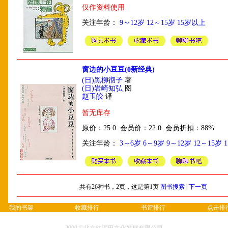
仅作资料使用
关注年龄：
9～12岁
12～15岁
15岁以上
窗边的小豆豆(0新经典)
(日)黑柳彻子
著
(日)岩崎知弘
图
赵玉皎
译
暂无库存
原价：25.0 会员价：22.0 会员折扣：88%
关注年龄：
3～6岁
6～9岁
9～12岁
12～15岁
共有26种书，2页，这是第1页
图书搜索
|
下一页
我的书架
收藏排行
书评排行
点击排