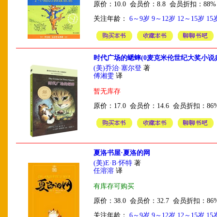
原价：10.0 会员价：8.8 会员折扣：88%
关注年龄：
6～9岁
9～12岁
12～15岁
1
时代广场的蟋蟀(0麦克米伦世纪大奖小说
(美)乔治·塞尔登
著
傅湘雯
译
暂无库存
原价：17.0 会员价：14.6 会员折扣：86
夏洛书屋·夏洛的网
(美)E·B·怀特
著
任溶溶
译
有库存可购买
原价：38.0 会员价：32.7 会员折扣：86
关注年龄：
6～9岁
9～12岁
12～15岁
1