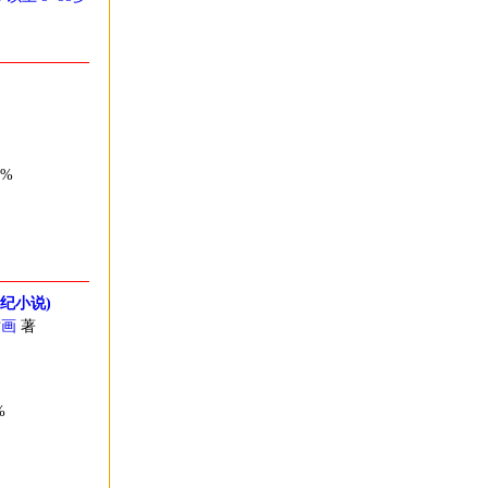
8%
纪小说)
插画
著
%