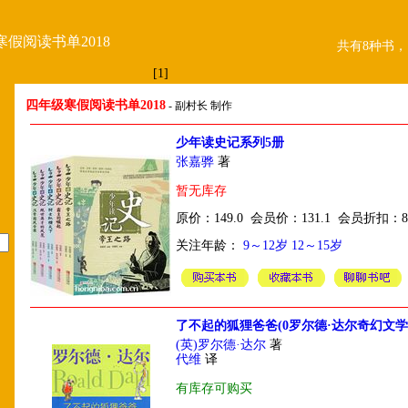
假阅读书单2018
共有8种书，
[1]
四年级寒假阅读书单2018
- 副村长 制作
少年读史记系列5册
张嘉骅
著
暂无库存
原价：149.0 会员价：131.1 会员折扣：8
关注年龄：
9～12岁
12～15岁
了不起的狐狸爸爸(0罗尔德·达尔奇幻文学
(英)罗尔德·达尔
著
代维
译
有库存可购买