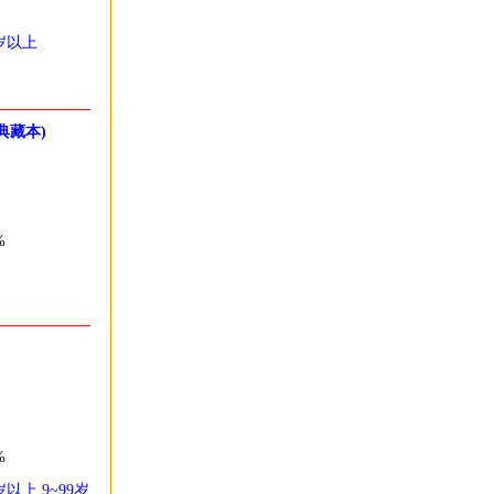
5岁以上
典藏本)
%
%
5岁以上
9~99岁