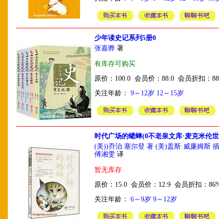
少年读史记系列5册0
张嘉骅
著
有库存可购买
原价：100.0 会员价：88.0 会员折扣：8
关注年龄：
9～12岁
12～15岁
时代广场的蟋蟀(0不老泉文库·麦克米伦世
(美))乔治.塞尔登 著 (美)盖斯·威廉姆斯 
傅湘雯
译
暂无库存
原价：15.0 会员价：12.9 会员折扣：86
关注年龄：
6～9岁
9～12岁