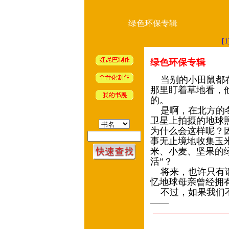
绿色环保专辑
[1
绿色环保专辑
当别的小田鼠都在
那里盯着草地看，
的。
是啊，在北方的冬
卫星上拍摄的地球
为什么会这样呢？
事无止境地收集玉
米、小麦、坚果的
活”？
将来，也许只有请
忆地球母亲曾经拥
不过，如果我们不
——