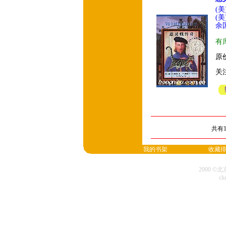
(
(美
余
有
原价
关
共有
我的书架
收藏
2000 
cl