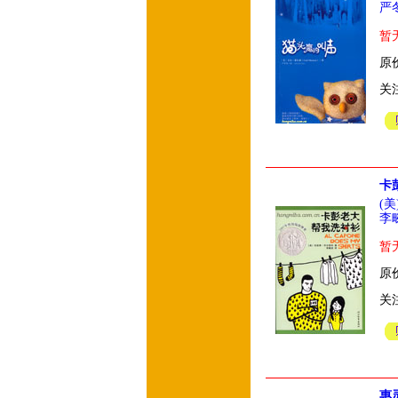
严
暂
原价
关
卡
(
李
暂
原价
关
惠