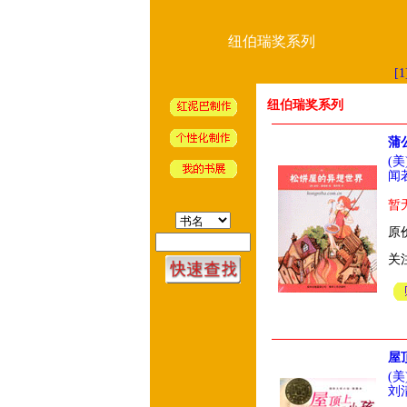
纽伯瑞奖系列
[1
纽伯瑞奖系列
蒲
(
闻
暂
原价
关
屋
(
刘