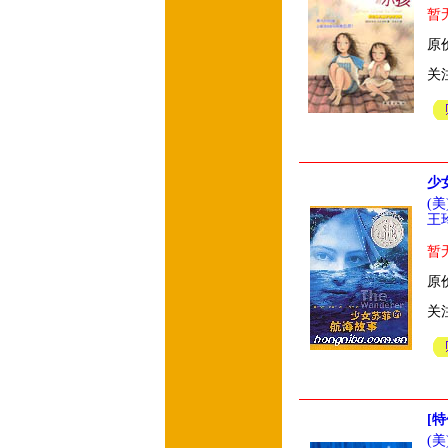
暂
原价
关
少
(
王
暂
原价
关
[
(