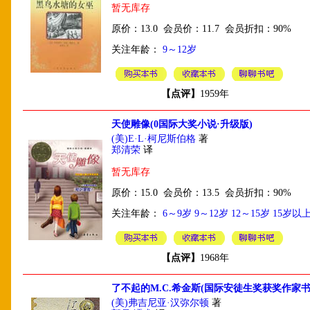
暂无库存
原价：13.0 会员价：11.7 会员折扣：90%
关注年龄：
9～12岁
【点评】
1959年
天使雕像(0国际大奖小说·升级版)
(美)E·L·柯尼斯伯格
著
郑清荣
译
暂无库存
原价：15.0 会员价：13.5 会员折扣：90%
关注年龄：
6～9岁
9～12岁
12～15岁
15岁以
【点评】
1968年
了不起的M.C.希金斯(国际安徒生奖获奖作家书
(美)弗吉尼亚·汉弥尔顿
著