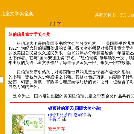
瑞儿童文学奖金奖
共有26种书，2页，
[1]
[2]
纽伯瑞儿童文学奖金奖
纽伯瑞大奖是由美国图书馆学会的分支机构—— 美国图书馆儿
1922年为纪念纽伯瑞而创设的奖项。得奖者必须是对美国儿童文学
并以美国公民及永久居民为限，自1922年起每年颁发给前一年度最
图书作者。它与“国际安徒生奖”齐名。“纽伯瑞奖”每年颁发一次，
年出版的英语儿童文学作品；每年颁发金奖一部、银奖一部或数部
纽伯瑞奖历史悠久，对美国和世界的儿童文学都有极大的影响。
的书籍，皆被列入少年必读之书籍。其题材包罗万象。内容除了针对
悲伤、幻想、幽默、冒险等心理层面做巧妙的设计之外，也蕴含了对
自然万物的关怀。
迄今为止，国内引进出版的美国纽伯瑞儿童文学奖金奖作品共有3
银顶针的夏天(国际大奖小说)
(美)伊丽莎白·恩赖特
著
王昕若
译
暂无库存