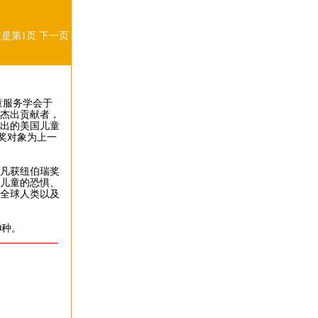
这是第1页
下一页
童服务学会于
有杰出贡献者，
杰出的美国儿童
颁奖对象为上一
。
凡获纽伯瑞奖
儿童的恐惧、
全球人类以及
0种。