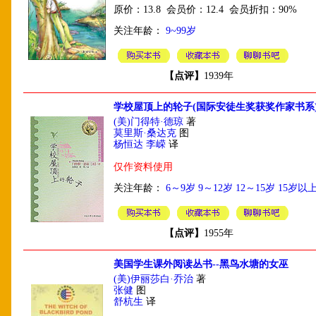
原价：13.8 会员价：12.4 会员折扣：90%
关注年龄：
9~99岁
【点评】
1939年
学校屋顶上的轮子(国际安徒生奖获奖作家书系
(美)门得特·德琼
著
莫里斯·桑达克
图
杨恒达 李嵘
译
仅作资料使用
关注年龄：
6～9岁
9～12岁
12～15岁
15岁以
【点评】
1955年
美国学生课外阅读丛书--黑鸟水塘的女巫
(美)伊丽莎白·乔治
著
张健
图
舒杭生
译