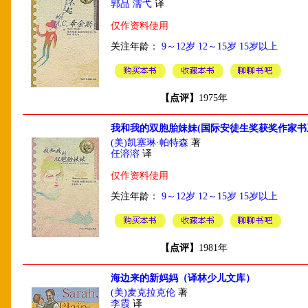
郭品 濡弋
译
仅作资料使用
关注年龄：
9～12岁
12～15岁
15岁以上
【点评】
1975年
我和我的双胞胎妹妹(国际安徒生奖获奖作家书
(美)凯塞琳·帕特森
著
任溶溶
译
仅作资料使用
关注年龄：
9～12岁
12～15岁
15岁以上
【点评】
1981年
海边来的新妈妈（译林少儿文库）
(美)麦克拉克伦
著
李霞
译