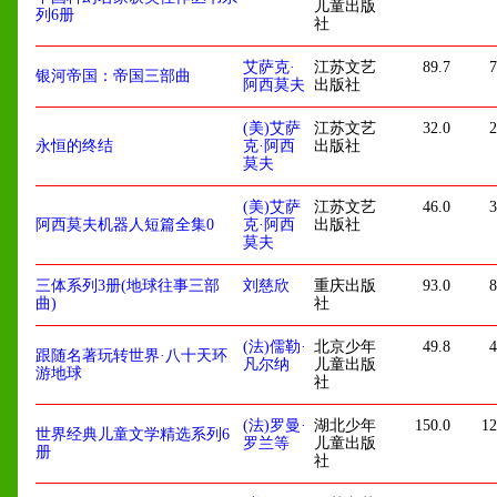
儿童出版
列6册
社
艾萨克·
江苏文艺
89.7
7
银河帝国：帝国三部曲
阿西莫夫
出版社
(美)艾萨
江苏文艺
32.0
2
永恒的终结
克·阿西
出版社
莫夫
(美)艾萨
江苏文艺
46.0
3
阿西莫夫机器人短篇全集0
克·阿西
出版社
莫夫
三体系列3册(地球往事三部
刘慈欣
重庆出版
93.0
8
曲)
社
(法)儒勒·
北京少年
49.8
4
跟随名著玩转世界·八十天环
凡尔纳
儿童出版
游地球
社
(法)罗曼·
湖北少年
150.0
12
世界经典儿童文学精选系列6
罗兰等
儿童出版
册
社