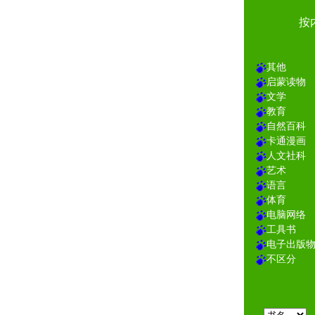
按
其他
启蒙读物
文学
教育
自然百科
卡通漫画
人文社科
艺术
语言
体育
电脑网络
工具书
电子出版
不区分