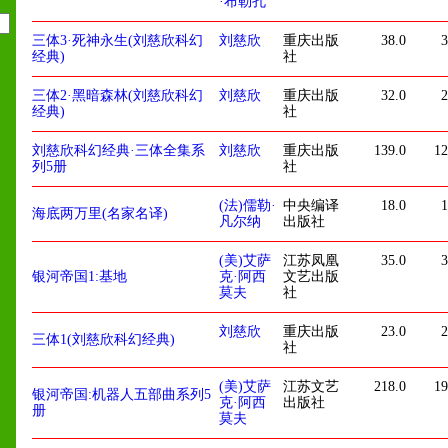
·布勒孔
三体3·死神永生(刘慈欣科幻
刘慈欣
重庆出版
38.0
3
经典)
社
三体2·黑暗森林(刘慈欣科幻
刘慈欣
重庆出版
32.0
2
经典)
社
刘慈欣科幻经典·三体全集系
刘慈欣
重庆出版
139.0
12
列5册
社
(法)儒勒·
中央编译
18.0
1
海底两万里(名家名译)
凡尔纳
出版社
(美)艾萨
江苏凤凰
35.0
3
银河帝国1:基地
克·阿西
文艺出版
莫夫
社
刘慈欣
重庆出版
23.0
2
三体1(刘慈欣科幻经典)
社
(美)艾萨
江苏文艺
218.0
19
银河帝国:机器人五部曲系列5
克·阿西
出版社
册
莫夫