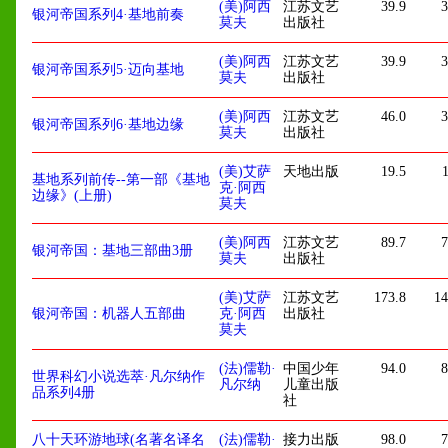
(美)阿西
江苏文艺
39.9
3
银河帝国系列4·基地前奏
莫夫
出版社
(美)阿西
江苏文艺
39.9
3
银河帝国系列5·迈向基地
莫夫
出版社
(美)阿西
江苏文艺
46.0
3
银河帝国系列6·基地边缘
莫夫
出版社
(美)艾萨
天地出版
19.5
1
基地系列前传--第一部《基地
克·阿西
边缘》(上册)
莫夫
(美)阿西
江苏文艺
89.7
7
银河帝国：基地三部曲3册
莫夫
出版社
(美)艾萨
江苏文艺
173.8
14
银河帝国：机器人五部曲
克·阿西
出版社
莫夫
(法)儒勒·
中国少年
94.0
8
世界科幻小说选萃·凡尔纳作
凡尔纳
儿童出版
品系列4册
社
八十天环游地球(名著名译名
(法)儒勒·
接力出版
98.0
7