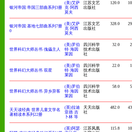
(美)艾萨
江苏文艺
120.0
10
银河帝国:帝国三部曲系列3册
克·阿西
出版社
莫夫
(美)艾萨
江苏文艺
328.0
29
银河帝国:基地七部曲系列7册
克·阿西
出版社
0
莫夫
(美)罗伯
四川科学
32.0
2
世界科幻大师丛书·傀儡主人
特·海因
技术出版
莱因
社
(美)罗伯
四川科学
22.0
1
世界科幻大师丛书·双星
特·海因
技术出版
莱因
社
(美)罗伯
四川科学
58.0
5
世界科幻大师丛书·异乡异客
特·海因
技术出版
莱因
社
(英)拉迪
天天出版
482.0
43
天天读经典·世界儿童文学名
亚德·吉
社
著精读本系列22册
卜林 等
(英)阿瑟·
江苏凤凰
115.8
10