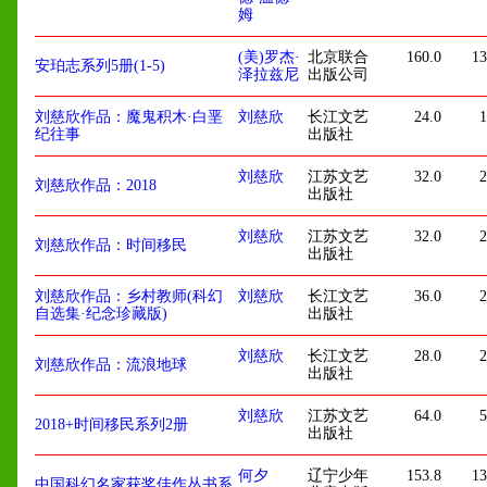
姆
(美)罗杰·
北京联合
160.0
13
安珀志系列5册(1-5)
泽拉兹尼
出版公司
刘慈欣作品：魔鬼积木·白垩
刘慈欣
长江文艺
24.0
1
纪往事
出版社
刘慈欣
江苏文艺
32.0
2
刘慈欣作品：2018
出版社
刘慈欣
江苏文艺
32.0
2
刘慈欣作品：时间移民
出版社
刘慈欣作品：乡村教师(科幻
刘慈欣
长江文艺
36.0
2
自选集·纪念珍藏版)
出版社
刘慈欣
长江文艺
28.0
2
刘慈欣作品：流浪地球
出版社
刘慈欣
江苏文艺
64.0
5
2018+时间移民系列2册
出版社
何夕
辽宁少年
153.8
13
中国科幻名家获奖佳作丛书系