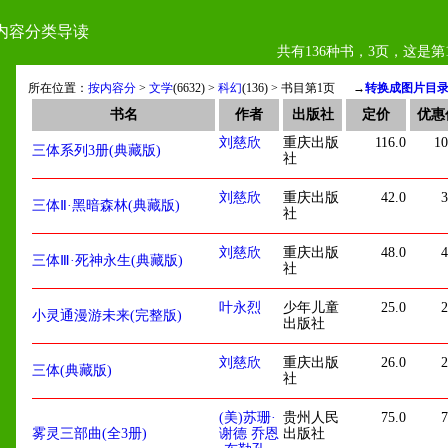
内容分类导读
共有136种书，3页，这是第
所在位置：
按内容分
>
文学
(6632) >
科幻
(136) > 书目第1页
→
转换成图片目
书名
作者
出版社
定价
优惠
刘慈欣
重庆出版
116.0
10
三体系列3册(典藏版)
社
刘慈欣
重庆出版
42.0
3
三体Ⅱ·黑暗森林(典藏版)
社
刘慈欣
重庆出版
48.0
4
三体Ⅲ·死神永生(典藏版)
社
叶永烈
少年儿童
25.0
2
小灵通漫游未来(完整版)
出版社
物
刘慈欣
重庆出版
26.0
2
三体(典藏版)
社
(美)苏珊·
贵州人民
75.0
7
雾灵三部曲(全3册)
谢德 乔恩
出版社