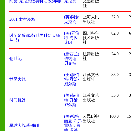
阿瑟·克拉克经典科幻系列4册
克拉克
文艺出版
社
(英)阿瑟·
上海人民
32.0
2
2001:太空漫游
克拉克
出版社
(美)罗伯
四川科学
62.0
6
时间足够你爱(世界科幻大师
特·海因
技术出版
丛书)
莱因
社
(新西兰)
法律出版
24.0
2
创世纪
伯纳德·
社
贝克特
(美)赫伯
江苏文艺
35.0
3
世界大战
特·乔治·
出版社
威尔斯
(美)赫伯
江苏文艺
35.0
3
时间机器
特·乔治·
出版社
威尔斯
(美)帕特
人民邮电
168.0
15
丽夏·C.弗
出版社
星球大战系列6册
雷德，赖
德·温德