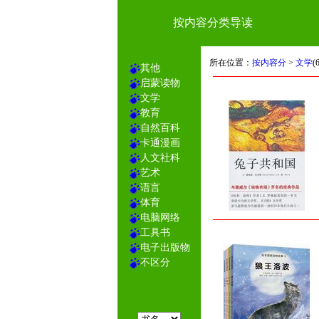
按内容分类导读
所在位置：
按内容分
>
文学
(
其他
启蒙读物
文学
教育
自然百科
卡通漫画
人文社科
艺术
语言
体育
电脑网络
工具书
电子出版物
不区分