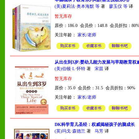
(美)夏莉法·奥本海默 等
著
廖玉仪 等
译
暂无库存
原价：186.0 会员价：148.8 会员折扣：80
关注年龄：
家长/老师
从出生到3岁:婴幼儿能力发展与早期教育权
(美)伯顿·L·怀特
著
宋苗
译
暂无库存
原价：35.0 会员价：31.5 会员折扣：90%
关注年龄：
家长/老师
DK科学育儿圣经：权威揭秘孩子的脑成长
(英)玛戈·森德兰
著
马芳
译