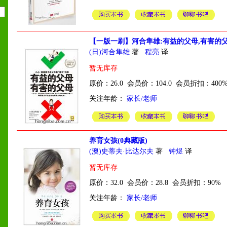
【一版一刷】河合隼雄:有益的父母,有害的
(日)河合隼雄
著
程亮
译
暂无库存
原价：26.0 会员价：104.0 会员折扣：400
关注年龄：
家长/老师
养育女孩(0典藏版)
(澳)史蒂夫·比达尔夫
著
钟煜
译
暂无库存
原价：32.0 会员价：28.8 会员折扣：90%
关注年龄：
家长/老师