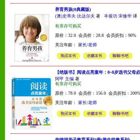
养育男孩(0典藏版)
(澳)史蒂夫·比达尔夫
著
丰俊功 宋修华
译
有库存可购买
原价：32.0 会员价：28.8 会员折扣：90%
关注年龄：
家长/老师
【绝版书】阅读点亮童年：0~8岁选书父母
阿甲 主编
著
有库存可购买
原价：78.0 会员价：156.0 会员折扣：200
关注年龄：
家长/老师
华德福亲子教育系列4册(善生悦教系列)