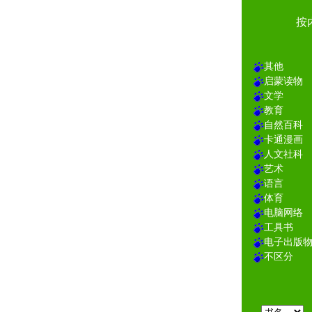
按
其他
启蒙读物
文学
教育
自然百科
卡通漫画
人文社科
艺术
语言
体育
电脑网络
工具书
电子出版
不区分