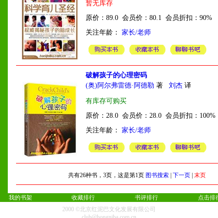
暂无库存
原价：89.0 会员价：80.1 会员折扣：90%
关注年龄：
家长/老师
破解孩子的心理密码
(奥)阿尔弗雷德·阿德勒
著
刘杰
译
有库存可购买
原价：28.0 会员价：28.0 会员折扣：100%
关注年龄：
家长/老师
共有26种书，3页，这是第1页
图书搜索
|
下一页
|
末页
我的书架
收藏排行
书评排行
点击排
2000 ©北京红泥巴文化发展有限公司
club@hongniba.com.cn