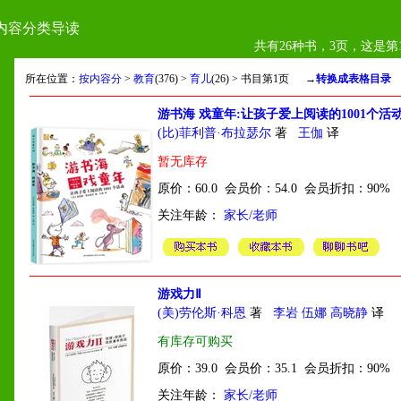
内容分类导读
共有26种书，3页，这是第
所在位置：
按内容分
>
教育
(376) >
育儿
(26) > 书目第1页
→
转换成表格目录
游书海 戏童年:让孩子爱上阅读的1001个活
(比)菲利普·布拉瑟尔
著
王伽
译
暂无库存
原价：60.0 会员价：54.0 会员折扣：90%
关注年龄：
家长/老师
游戏力Ⅱ
物
(美)劳伦斯·科恩
著
李岩 伍娜 高晓静
译
有库存可购买
原价：39.0 会员价：35.1 会员折扣：90%
关注年龄：
家长/老师