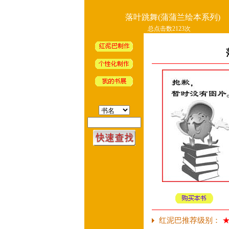
落叶跳舞(蒲蒲兰绘本系列)
总点击数2123次
红泥巴推荐级别：