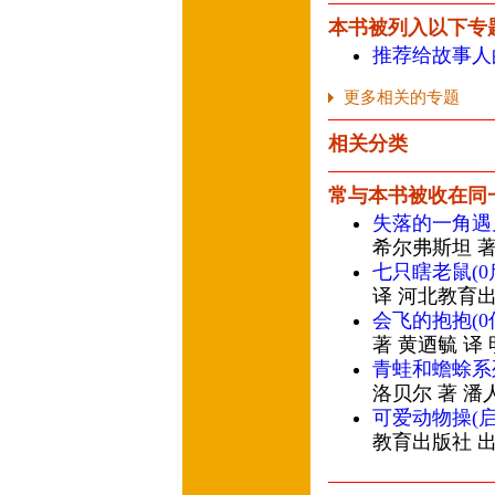
本书被列入以下专
推荐给故事人
更多相关的专题
相关分类
常与本书被收在同
失落的一角遇
希尔弗斯坦 著
七只瞎老鼠(
译 河北教育
会飞的抱抱(
著 黄迺毓 译
青蛙和蟾蜍系
洛贝尔 著 潘
可爱动物操(
教育出版社 