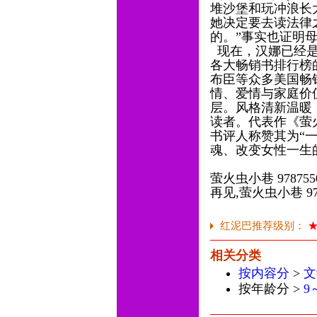
堆沙堡和玩冲浪长
她决定要去读法律
的。”事实也证明
现在，汉娜已经是
各大畅销书排行榜
布臣等众多美国畅
情、爱情与家庭价
层。风格清新温暖
读者。代表作《萤
书评人称赞其为“
魂、改变女性一生
萤火虫小巷 9787550
再见,萤火虫小巷 9787
红泥巴推荐级别：
相关分类
按内容分
>
文
按年龄分 >
9