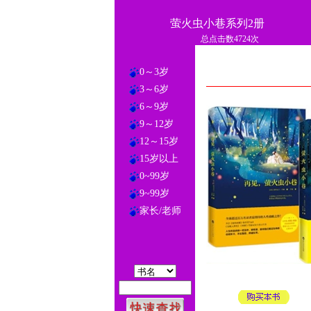
萤火虫小巷系列2册
总点击数4724次
0～3岁
3～6岁
6～9岁
9～12岁
12～15岁
15岁以上
0~99岁
9~99岁
家长/老师