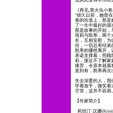
流从此变得丰沛而
《再见,萤火虫小巷
"很久以前，她曾
巷的街道上，那是
了一生中最好的朋
那是故事的开始，
塔莉与凯蒂，两个永
长，互相安慰，为
但，一切总有结束
凯蒂的骤然离开，
承诺支撑着：照顾
莉，接近不了解家
痛苦，令原本就孤
直到有，凯蒂再次
失去深爱的人，我
学着放手，微笑着
尽管，这并不容易
【作家简介】
莉丝汀·汉娜(Krist