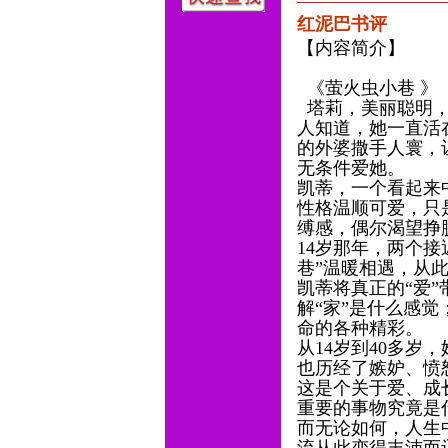
红泥巴书评
【内容简介】
《萤火虫小巷 》
塔莉，美丽聪明，
人知道，她一直活
的外婆撒手人寰，
无条件爱她。
凯蒂，一个看起来
性格温顺可爱，只
缚感，偶尔渴望挣
14岁那年，两个
巷”温暖相遇，从
凯蒂将真正的“爱
解“家”是什么感
命的各种精彩。
从14岁到40多岁
也历经了嫉妒、愤
这是个关于爱、成
重要的事物究竟是
而无论如何，人生