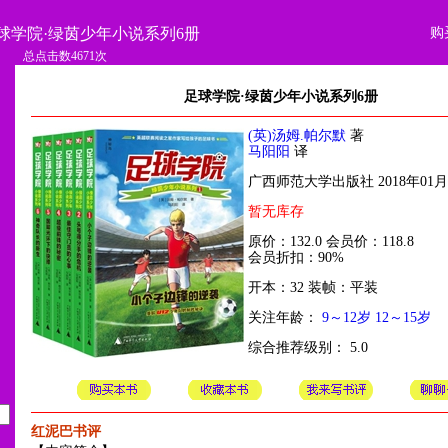
购
球学院·绿茵少年小说系列6册
总点击数4671次
足球学院·绿茵少年小说系列6册
(英)汤姆.帕尔默
著
马阳阳
译
广西师范大学出版社 2018年01月
暂无库存
原价：132.0 会员价：118.8
会员折扣：90%
开本：32 装帧：平装
关注年龄：
9～12岁
12～15岁
综合推荐级别： 5.0
红泥巴书评