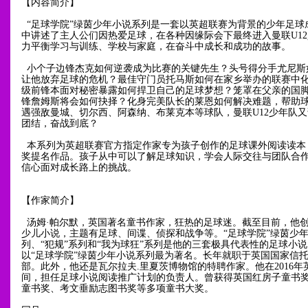
【内容简介】
“足球学院”绿茵少年小说系列是一套以英超联赛为背景的少年足球
中讲述了主人公们因热爱足球，在各种因缘际会下最终进入曼联U1
力平衡学习与训练、学校与家庭，在奋斗中成长和成功的故事。
小个子边锋杰克如何逆袭成为比赛的关键先生？头号得分手尤尼斯
让他放弃足球的危机？最佳守门员托马斯如何在家乡举办的联赛中
级前锋本面对秘密暴露如何捍卫自己的足球梦想？笼罩在父亲的国
锋詹姆斯将会如何抉择？化身完美队长的莱恩如何解决难题，帮助
遇强敌曼城、切尔西、阿森纳、布莱克本等球队，曼联U12少年队
团结，奋战到底？
本系列为英超联赛官方指定作家专为孩子创作的足球课外阅读读本
奖提名作品。孩子从中可以了解足球知识，学会人际交往与团队合
信心面对成长路上的挑战。
【作家简介】
汤姆·帕尔默，英国著名童书作家，狂热的足球迷。截至目前，他创
少儿小说，主题有足球、间谍、侦探和战争等。“足球学院”绿茵少
列、“犯规”系列和“我为球狂”系列是他的三套极具代表性的足球小
以“足球学院”绿茵少年小说系列最为著名。长年就职于英国国家信
部。此外，他还是瓦尔拉夫.里夏茨博物馆的特聘作家。他在2016年
间，担任足球小说阅读推广计划的负责人。曾获得英国红房子童书
童书奖、考文垂励志图书奖等多项童书大奖。