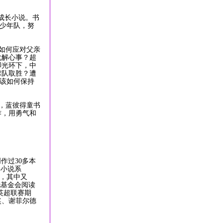
成长小说。书
2少年队，努
如何应对父亲
化解心事？超
脚光环下，中
球队取胜？遭
又该如何保持
，蓝彼得童书
作，用勇气和
作过30多本
年小说系
说，其中又
托基金会阅读
英超联赛期
奖、谢菲尔德