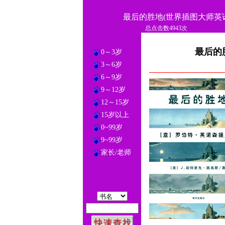
最后的胜地(世界插图大师英
总点击数4943次
最后的
0～3岁
3～6岁
6～9岁
9～12岁
12～15岁
15岁以上
0~99岁
9~99岁
家长/老师