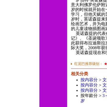
罗伯特·英诺森提(Rob
意大利佛罗伦萨附
岁的时候就开始在
学习，但他天赋的
岁时，英诺森提来
绘画艺术，并为电
的儿童读物插图画
英诺森提的代表作
记》、《圣诞颂歌
此获得布拉迪斯拉发
际大奖，2008年
英诺森提现在和
红泥巴推荐级别：
相关分类
按内容分
>
文
按内容分
>
文
按内容分
>
文
按年龄分 >
3
岁