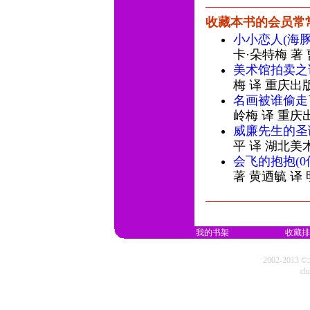
收藏本书的会员常
小小恋人(海
卡·朵特梅 著
美术馆拍卖之
梅 译 重庆出
名画被谁偷走
岭梅 译 重庆
威廉先生的圣
平 译 湖北美
会飞的抱抱(
著 黄迺毓 译
我的书架
收藏排
2002-20
cl