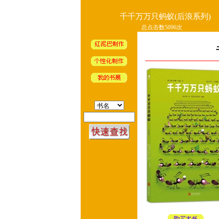
千千万万只蚂蚁(后浪系列)
总点击数5096次