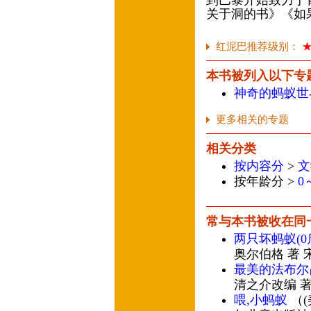
到巴黎开始致力于
关于洞的书》《如
红泥巴推荐级别：
本书被列入以下专
神奇的蚂蚁世
更多相关的专题
相关分类
按内容分
>
文
按年龄分 >
0
常与本书被收在同
两只坏蚂蚁(
奥尔伯格 著 
最美的法布尔
清之介改编 著
喂,小蚂蚁
（(