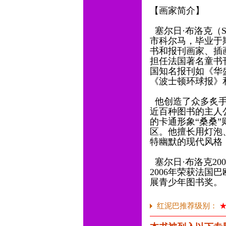
【画家简介】
塞尔日·布洛克（Se
市科尔马，毕业于
书和报刊画家、插
担任法国著名童书
国知名报刊如《华
《波士顿环球报》
他创造了众多炙手
近百种图书的主人
的卡通形象“桑桑
区。他擅长用灯泡
特幽默的现代风格
塞尔日·布洛克20
2006年荣获法国
展青少年图书奖。
红泥巴推荐级别：