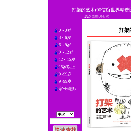
打架的艺术(00信谊世界精选
总点击数6047次
打架
0～3岁
3～6岁
6～9岁
9～12岁
12～15岁
15岁以上
0~99岁
9~99岁
家长/老师