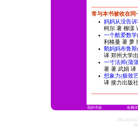
常与本书被收在同
妈妈从没告诉
柯尔 著 柳漾
一个酷爱数学
利格曼 著 萝
鹅妈妈布鲁斯
译 郑州大学
一寸法师(蒲
著 著 武娟 译
想象力(极致
译 接力出版社
我的书架
收藏排
2002-20
cl