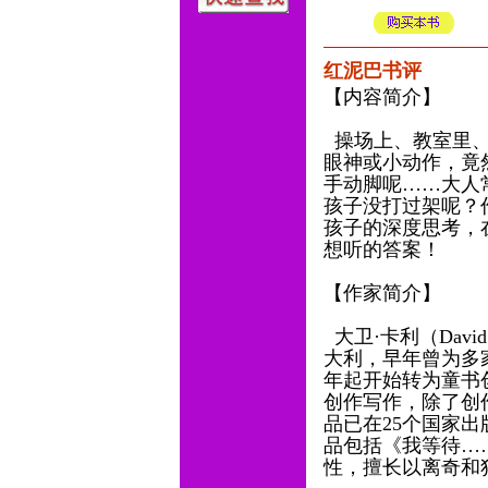
红泥巴书评
【内容简介】
操场上、教室里、
眼神或小动作，竟
手动脚呢……大人
孩子没打过架呢？
孩子的深度思考，
想听的答案！
【作家简介】
大卫·卡利（Davi
大利，早年曾为多家
年起开始转为童书
创作写作，除了创
品已在25个国家
品包括《我等待…
性，擅长以离奇和