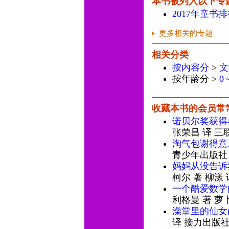
本书被列入以下专
2017年童书排
更多相关的专题
相关分类
按内容分
>
文
按年龄分 >
0
收藏本书的会员常
诺贝尔奖获得
张荣昌 译 三
淘气包谢得意
青少年出版社
妈妈从没告诉
柯尔 著 柳漾
一个酷爱数学
利格曼 著 萝
澡堂里的仙女
译 接力出版社