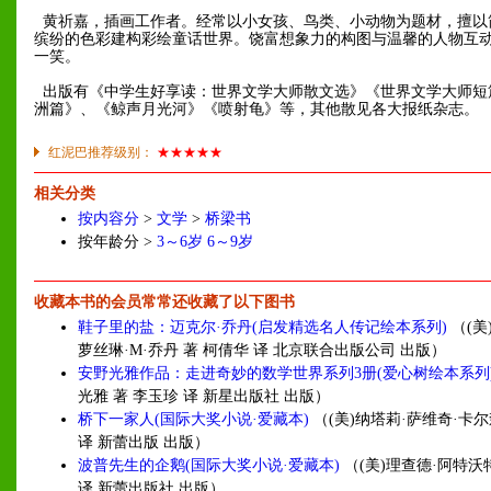
黄祈嘉，插画工作者。经常以小女孩、鸟类、小动物为题材，擅以
缤纷的色彩建构彩绘童话世界。饶富想象力的构图与温馨的人物互
一笑。
出版有《中学生好享读：世界文学大师散文选》《世界文学大师短
洲篇》、《鲸声月光河》《喷射龟》等，其他散见各大报纸杂志。
红泥巴推荐级别：
★★★★★
相关分类
按内容分
>
文学
>
桥梁书
按年龄分 >
3～6岁
6～9岁
收藏本书的会员常常还收藏了以下图书
鞋子里的盐：迈克尔·乔丹(启发精选名人传记绘本系列)
（(美
萝丝琳·M·乔丹 著 柯倩华 译 北京联合出版公司 出版）
安野光雅作品：走进奇妙的数学世界系列3册(爱心树绘本系列
光雅 著 李玉珍 译 新星出版社 出版）
桥下一家人(国际大奖小说·爱藏本)
（(美)纳塔莉·萨维奇·卡尔
译 新蕾出版 出版）
波普先生的企鹅(国际大奖小说·爱藏本)
（(美)理查德·阿特沃
译 新蕾出版社 出版）