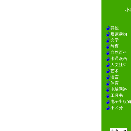
小
其他
启蒙读物
文学
教育
自然百科
卡通漫画
人文社科
艺术
语言
体育
电脑网络
工具书
电子出版物
不区分