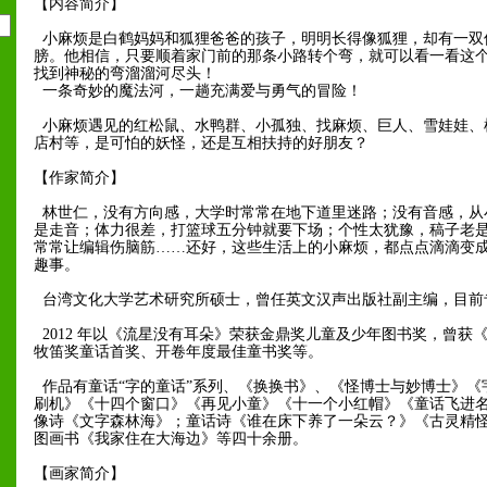
【内容简介】
小麻烦是白鹤妈妈和狐狸爸爸的孩子，明明长得像狐狸，却有一双
膀。他相信，只要顺着家门前的那条小路转个弯，就可以看一看这
找到神秘的弯溜溜河尽头！
一条奇妙的魔法河，一趟充满爱与勇气的冒险！
小麻烦遇见的红松鼠、水鸭群、小孤独、找麻烦、巨人、雪娃娃、
店村等，是可怕的妖怪，还是互相扶持的好朋友？
【作家简介】
林世仁，没有方向感，大学时常常在地下道里迷路；没有音感，从
是走音；体力很差，打篮球五分钟就要下场；个性太犹豫，稿子老
常常让编辑伤脑筋……还好，这些生活上的小麻烦，都点点滴滴变
趣事。
台湾文化大学艺术研究所硕士，曾任英文汉声出版社副主编，目前
2012 年以《流星没有耳朵》荣获金鼎奖儿童及少年图书奖，曾获
牧笛奖童话首奖、开卷年度最佳童书奖等。
作品有童话“字的童话”系列、《换换书》、《怪博士与妙博士》《宇
刷机》《十四个窗口》《再见小童》《十一个小红帽》《童话飞进
像诗《文字森林海》；童话诗《谁在床下养了一朵云？》《古灵精
图画书《我家住在大海边》等四十余册。
【画家简介】