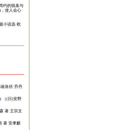
简约的线条与
动，使人会心
篇小说选·欧
)迪洛丝·乔丹
)
（(日)安野
森 著 王宗文
特 著 安聿麒