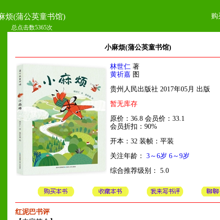
购
麻烦(蒲公英童书馆)
总点击数5365次
小麻烦(蒲公英童书馆)
林世仁
著
黄祈嘉
图
贵州人民出版社 2017年05月 出版
暂无库存
原价：36.8 会员价：33.1
会员折扣：90%
开本：32 装帧：平装
关注年龄：
3～6岁
6～9岁
综合推荐级别： 5.0
红泥巴书评