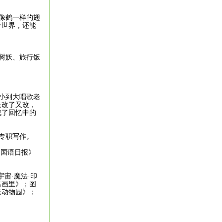
像鹤一样的翅
个世界，还能
树妖、旅行饭
小到大唱歌老
是改了又改，
成了回忆中的
专职写作。
《国语日报》
宙·魔法·印
名画里》；图
怪动物园》；