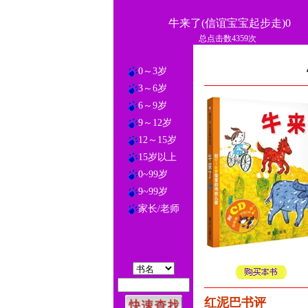
牛来了(信谊宝宝起步走)0
总点击数4359次
0～3岁
3～6岁
6～9岁
9～12岁
12～15岁
15岁以上
0~99岁
9~99岁
家长/老师
红泥巴书评