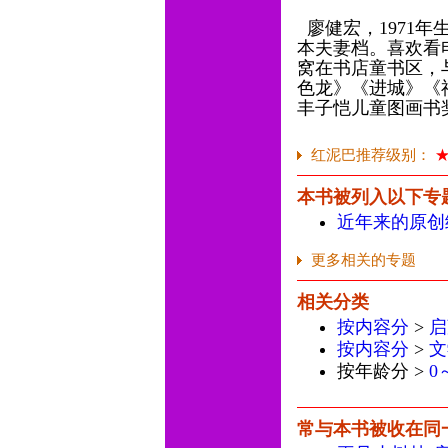
廖健宏，1971
本夫妻档。喜欢看
窝在书店童书区，
色龙》《进城》《
丰子恺儿童图画书
红泥巴推荐级别：
本书被列入以下专
近年来的原创
更多相关的专题
相关分类
按内容分
>
启
按内容分
>
文
按年龄分 >
0
常与本书被收在同