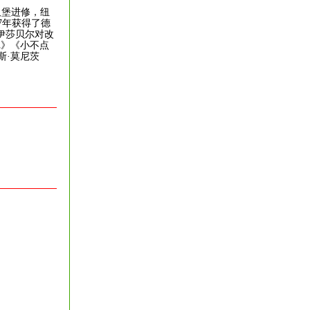
汉堡进修，纽
7年获得了德
伊莎贝尔对改
记》《小不点
斯·莫尼茨