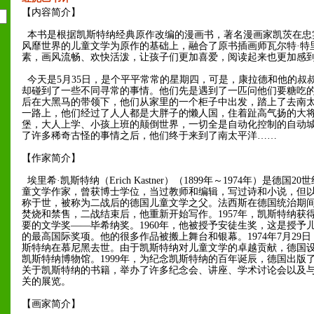
【内容简介】
本书是根据凯斯特纳经典原作改编的漫画书，著名漫画家凯茨在忠
风靡世界的儿童文学为原作的基础上，融合了原书插画师瓦尔特·特
素，画风流畅、欢快活泼，让孩子们更加喜爱，阅读起来也更加感
今天是5月35日，是个平平常常的星期四，可是，康拉德和他的叔
却碰到了一些不同寻常的事情。他们先是遇到了一匹问他们要糖吃
后在大黑马的带领下，他们从家里的一个柜子中出发，踏上了去南
一路上，他们经过了人人都是大胖子的懒人国，住着趾高气扬的大
堡，大人上学、小孩上班的颠倒世界，一切全是自动化控制的自动
了许多稀奇古怪的事情之后，他们终于来到了南太平洋……
【作家简介】
埃里希·凯斯特纳（Erich Kastner）（1899年～1974年）是德国2
童文学作家，曾获博士学位，当过教师和编辑，写过诗和小说，但
称于世，被称为二战后的德国儿童文学之父。法西斯在德国统治期
焚烧和禁售，二战结束后，他重新开始写作。1957年，凯斯特纳获
要的文学奖——毕希纳奖。1960年，他被授予安徒生奖，这是授予
的最高国际奖项。他的很多作品被搬上舞台和银幕。1974年7月29日
斯特纳在慕尼黑去世。由于凯斯特纳对儿童文学的卓越贡献，德国
凯斯特纳博物馆。1999年，为纪念凯斯特纳的百年诞辰，德国出版
关于凯斯特纳的书籍，举办了许多纪念会、讲座、学术讨论会以及
关的展览。
【画家简介】