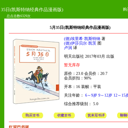
购
月35日(凯斯特纳经典作品漫画版)
总点击数6329次
5月35日(凯斯特纳经典作品漫画版)
(德)埃里希·凯斯特纳
著
(德)伊莎贝尔·凯茨
图
卢润
译
明天出版社 2017年03月 出版
暂无库存
原价：23.0 会员价：20.7
会员折扣：90%
开本：16 装帧：平装
关注年龄：
6～9岁
9～12岁
12～15
综合推荐级别： 5.0
红泥巴书评