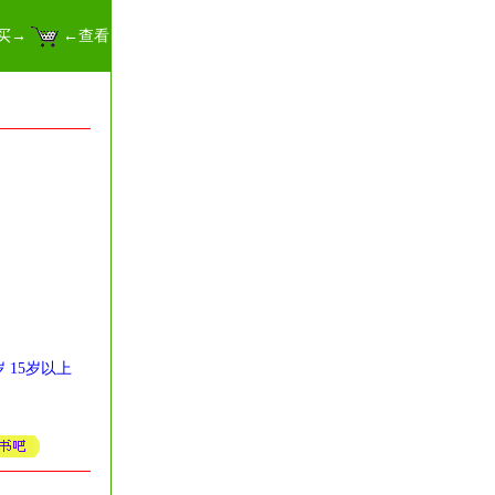
买→
←查看
岁
15岁以上