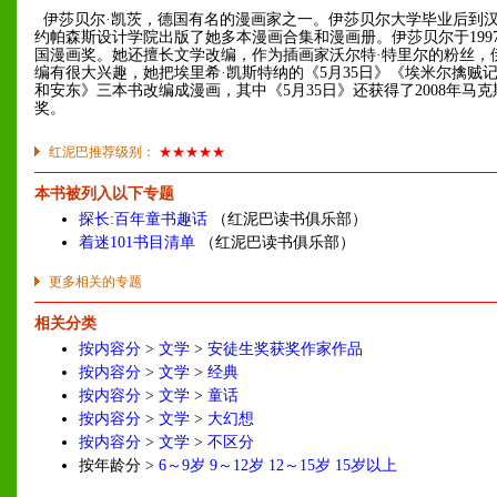
伊莎贝尔·凯茨，德国有名的漫画家之一。伊莎贝尔大学毕业后到
约帕森斯设计学院出版了她多本漫画合集和漫画册。伊莎贝尔于199
国漫画奖。她还擅长文学改编，作为插画家沃尔特·特里尔的粉丝，
编有很大兴趣，她把埃里希·凯斯特纳的《5月35日》《埃米尔擒贼
和安东》三本书改编成漫画，其中《5月35日》还获得了2008年马克
奖。
红泥巴推荐级别：
★★★★★
本书被列入以下专题
探长:百年童书趣话
（红泥巴读书俱乐部）
着迷101书目清单
（红泥巴读书俱乐部）
更多相关的专题
相关分类
按内容分
>
文学
>
安徒生奖获奖作家作品
按内容分
>
文学
>
经典
按内容分
>
文学
>
童话
按内容分
>
文学
>
大幻想
按内容分
>
文学
>
不区分
按年龄分 >
6～9岁
9～12岁
12～15岁
15岁以上