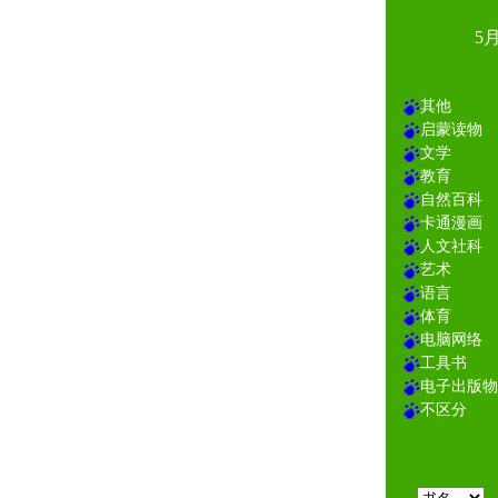
5
其他
启蒙读物
文学
教育
自然百科
卡通漫画
人文社科
艺术
语言
体育
电脑网络
工具书
电子出版物
不区分