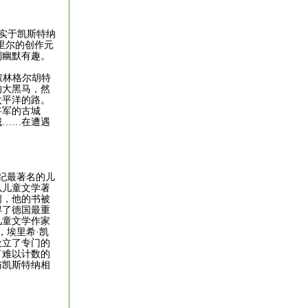
实于凯斯特纳
里尔的创作元
到幽默有趣。
叔林格尔胡特
的大黑马，然
太平洋的路。
将军的古城
城……在遭遇
0世纪最著名的儿
以儿童文学著
间，他的书被
得了德国最重
儿童文学作家
，埃里希·凯
设立了专门的
了难以计数的
与凯斯特纳相