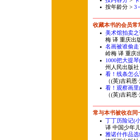
按内容分
>
卡
按年龄分 >
3
收藏本书的会员常
美术馆拍卖之
梅 译 重庆出
名画被谁偷走
岭梅 译 重庆
1000把大提
州人民出版社
看！线条怎么
（(英)吉莉恩
看！观察画里
（(英)吉莉恩
常与本书被收在同
丁丁历险记(小
译 中国少年
雅诺什作品选