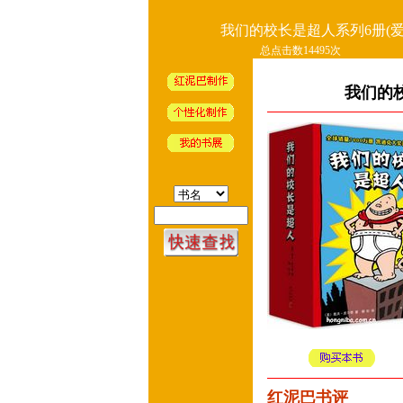
我们的校长是超人系列6册(爱
总点击数14495次
我们的
红泥巴书评