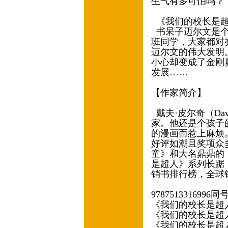
生气有多可怕吗？
《我们的校长是
书呆子迈尔文是个
班同学，大家都对
迈尔文的伟大发明
小心却变成了金刚
发展……
【作家简介】
戴夫·皮尔奇（Dav
家。他还是个孩子
的漫画而惹上麻烦
好评如潮且奖项众
童》和大名鼎鼎的
是超人》系列长踞
销书排行榜，全球销
9787513316996同
《我们的校长是超
《我们的校长是超
《我们的校长是超