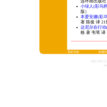
连环画出版社
小绿人(彩乌
版）
本爱安娜(彩
著 陈俊 译 
达尼尔在行动
格 著 韦苇 
我的书架
收藏排
2002-20
cl