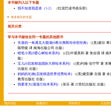
本书被列入以下专题
我不知道我是谁（1-2）
（红泥巴读书俱乐部）
更多相关的专题
相关分类
常与本书被收在同一专题的其他图书
失落的一角遇见大圆满(0希尔弗斯坦传世经典)
（(美)谢尔·希
陈明俊 译 南海出版公司 出版）
蜡笔小黑(0爱心树绘本系列)
（(日)中屋美和 著 朱自强 译 南
版）
宝儿(0启发精选国际大师绘本系列)
（(英)约翰·伯宁罕 著 宋
出版社 出版）
妈妈的礼物(启发精选世界优秀绘本)
（(美)黛安娜·古德 著 余
教育出版社 出版）
我要变大(蒲蒲兰绘本系列)
（张乐 著 21世纪出版社 出版）
我的书架
收藏排行
书评排行
点击排