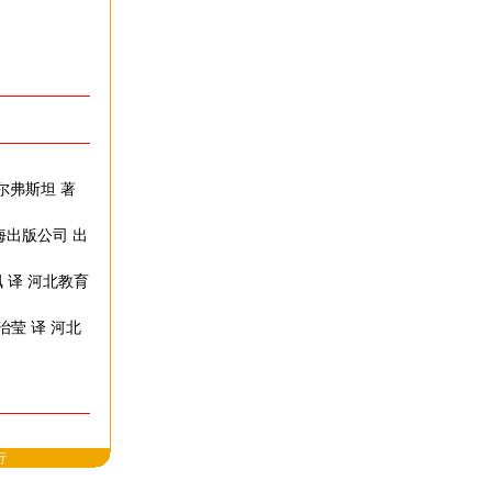
尔弗斯坦 著
海出版公司 出
珮 译 河北教育
治莹 译 河北
行