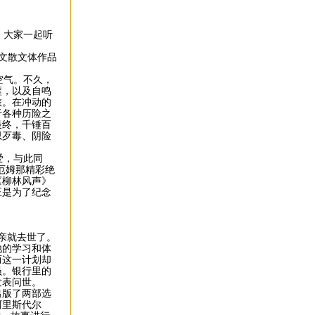
，大家一起听
文散文体作品
风。
空气。不久，
獾，以及自鸣
旅。在冲动的
于各种历险之
最终，千锤百
思歹毒、阴险
爱，与此同
厄姆那精彩绝
《柳林风声》
正是为了纪念
亲就去世了。
他的学习和体
而这一计划却
员。银行里的
发表问世。
出版了两部选
阿里斯代尔