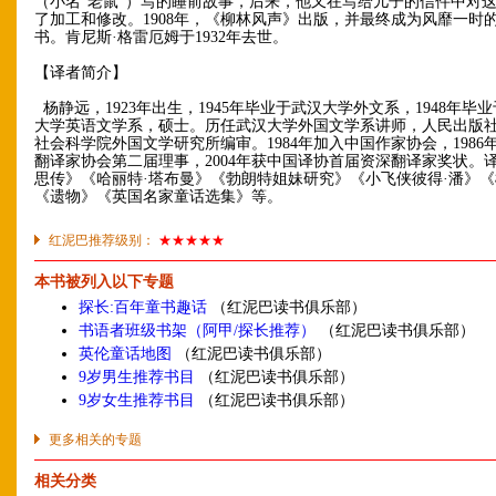
（小名“老鼠”）写的睡前故事，后来，他又在写给儿子的信件中对
了加工和修改。1908年，《柳林风声》出版，并最终成为风靡一时
书。肯尼斯·格雷厄姆于1932年去世。
【译者简介】
杨静远，1923年出生，1945年毕业于武汉大学外文系，1948年毕
大学英语文学系，硕士。历任武汉大学外国文学系讲师，人民出版
社会科学院外国文学研究所编审。1984年加入中国作家协会，1986
翻译家协会第二届理事，2004年获中国译协首届资深翻译家奖状。
思传》《哈丽特·塔布曼》《勃朗特姐妹研究》《小飞侠彼得·潘》
《遗物》《英国名家童话选集》等。
红泥巴推荐级别：
★★★★★
本书被列入以下专题
探长:百年童书趣话
（红泥巴读书俱乐部）
书语者班级书架（阿甲/探长推荐）
（红泥巴读书俱乐部）
英伦童话地图
（红泥巴读书俱乐部）
9岁男生推荐书目
（红泥巴读书俱乐部）
9岁女生推荐书目
（红泥巴读书俱乐部）
更多相关的专题
相关分类