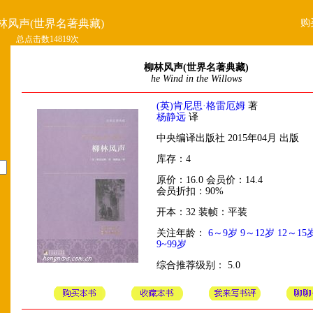
购
林风声(世界名著典藏)
总点击数14819次
柳林风声(世界名著典藏)
he Wind in the Willows
(英)肯尼思·格雷厄姆
著
杨静远
译
中央编译出版社 2015年04月 出版
库存：4
原价：16.0 会员价：14.4
会员折扣：90%
开本：32 装帧：平装
关注年龄：
6～9岁
9～12岁
12～15
9~99岁
综合推荐级别： 5.0