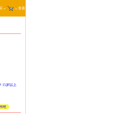
买→
←查看
岁
15岁以上