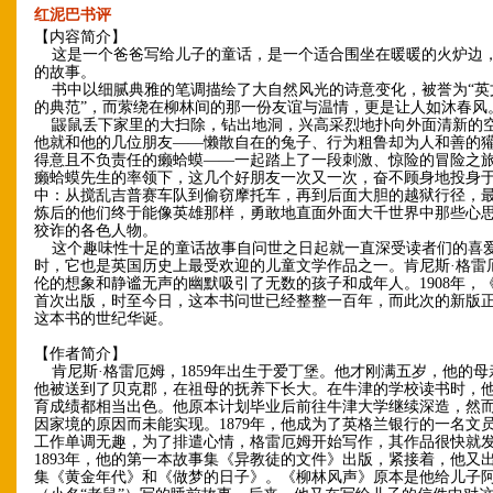
红泥巴书评
【内容简介】
这是一个爸爸写给儿子的童话，是一个适合围坐在暖暖的火炉边
的故事。
书中以细腻典雅的笔调描绘了大自然风光的诗意变化，被誉为“英
的典范”，而萦绕在柳林间的那一份友谊与温情，更是让人如沐春
鼹鼠丢下家里的大扫除，钻出地洞，兴高采烈地扑向外面清新的
他就和他的几位朋友——懒散自在的兔子、行为粗鲁却为人和善的
得意且不负责任的癞蛤蟆——一起踏上了一段刺激、惊险的冒险之
癞蛤蟆先生的率领下，这几个好朋友一次又一次，奋不顾身地投身
中：从搅乱吉普赛车队到偷窃摩托车，再到后面大胆的越狱行径，
炼后的他们终于能像英雄那样，勇敢地直面外面大千世界中那些心
狡诈的各色人物。
这个趣味性十足的童话故事自问世之日起就一直深受读者们的喜
时，它也是英国历史上最受欢迎的儿童文学作品之一。肯尼斯·格雷
伦的想象和静谧无声的幽默吸引了无数的孩子和成年人。1908年，
首次出版，时至今日，这本书问世已经整整一百年，而此次的新版
这本书的世纪华诞。
【作者简介】
肯尼斯·格雷厄姆，1859年出生于爱丁堡。他才刚满五岁，他的母
他被送到了贝克郡，在祖母的抚养下长大。在牛津的学校读书时，
育成绩都相当出色。他原本计划毕业后前往牛津大学继续深造，然
因家境的原因而未能实现。1879年，他成为了英格兰银行的一名文
工作单调无趣，为了排遣心情，格雷厄姆开始写作，其作品很快就
1893年，他的第一本故事集《异教徒的文件》出版，紧接着，他又
集《黄金年代》和《做梦的日子》。《柳林风声》原本是他给儿子