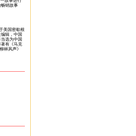
这一故事进行
的畅销故事
业于美国密歇根
社编辑，中国
年当选为中国
译著有《马克
《柳林风声》