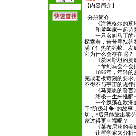
【内容简介】
分册简介：
《海德格尔的墓
和哲学家一起诗
一只名叫马丁的小
探索着，苦苦寻找答
满了狂热的蚂蚁、发
它为什么会存在呢？
《爱因斯坦的灵
上帝到底会不会
1896年，年轻的
完成老板苛刻的要求
不得不与宇宙的规律
《马克思的誓言
终极一生来推翻一
一个飘荡在欧洲的
于“阶级斗争”的故
切，*后只能靠出卖
家过得更幸福呢？
《莱布尼茨的美
让哲学家来分析一