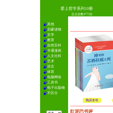
爱上哲学系列10册
总点击数4773次
其他
启蒙读物
文学
教育
自然百科
卡通漫画
人文社科
艺术
语言
体育
电脑网络
工具书
电子出版物
不区分
红泥巴书评