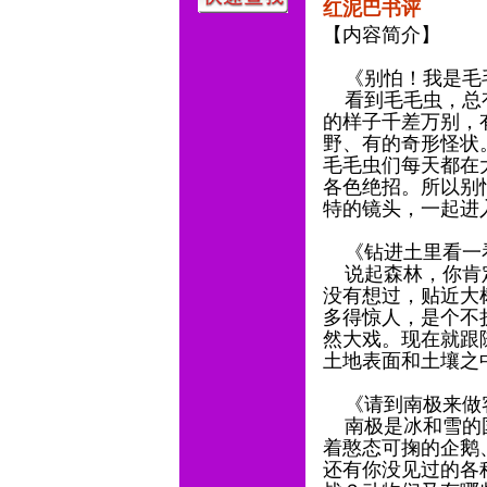
红泥巴书评
【内容简介】
《别怕！我是毛
看到毛毛虫，总有
的样子千差万别，
野、有的奇形怪状
毛毛虫们每天都在
各色绝招。所以别
特的镜头，一起进
《钻进土里看一
说起森林，你肯定
没有想过，贴近大
多得惊人，是个不
然大戏。现在就跟
土地表面和土壤之
《请到南极来做
南极是冰和雪的国
着憨态可掬的企鹅
还有你没见过的各