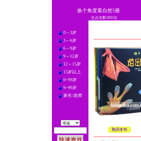
换个角度看自然5册
总点击数3893次
0～3岁
3～6岁
6～9岁
9～12岁
12～15岁
15岁以上
0~99岁
9~99岁
家长/老师