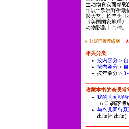
生动物真实而精彩
年展”“欧洲野生动
影大奖。长年为《
《美国国家地理》
动物影集十余种。
红泥巴推荐级别：
相关分类
按内容分
>
自
按内容分
>
自
按年龄分 >
3
收藏本书的会员常
我的萌萌动物
（(日)高家博
与鸟儿同行系
出版社 出版