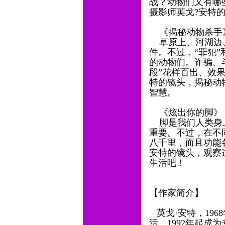
战？动物们又有哪
摄影师英戈?安特
《揭秘动物杀手
草原上、河湖边、
件。不过，“罪犯”
的动物们。诈骗、
段”花样百出、效
特的镜头，揭秘动
智慧。
《炫出你的脚》
脚是我们人类身上
重要。不过，在不
八千里，而且功能
安特的镜头，观察
生活吧！
【作家简介】
英戈·安特，19
活。1992年起成