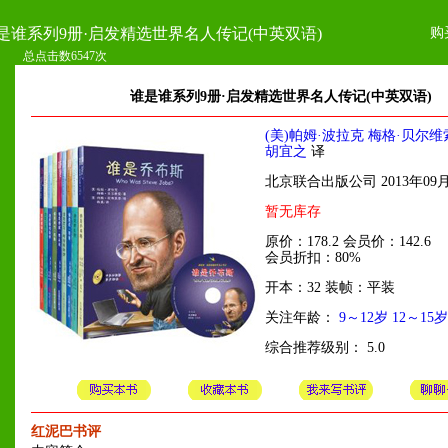
购
是谁系列9册·启发精选世界名人传记(中英双语)
总点击数6547次
谁是谁系列9册·启发精选世界名人传记(中英双语)
(美)帕姆·波拉克 梅格·贝尔维
胡宜之
译
北京联合出版公司 2013年09
暂无库存
原价：178.2 会员价：142.6
会员折扣：80%
开本：32 装帧：平装
关注年龄：
9～12岁
12～15岁
综合推荐级别： 5.0
红泥巴书评