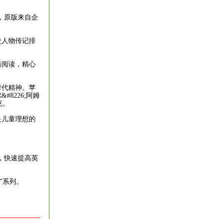
，原版来自企
史人物传记排
适阅读，精心
。
时代精神。苹
8226;阿姆
克。
是儿童理想的
，快速提高英
?”系列。