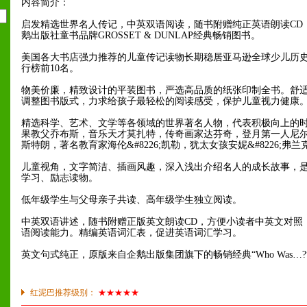
内容简介：
启发精选世界名人传记，中英双语阅读，随书附赠纯正英语朗读CD
鹅出版社童书品牌GROSSET & DUNLAP经典畅销图书。
美国各大书店强力推荐的儿童传记读物长期稳居亚马逊全球少儿历
行榜前10名。
物美价廉，精致设计的平装图书，严选高品质的纸张印制全书。舒
调整图书版式，力求给孩子最轻松的阅读感受，保护儿童视力健康
精选科学、艺术、文学等各领域的世界著名人物，代表积极向上的
果教父乔布斯，音乐天才莫扎特，传奇画家达芬奇，登月第一人尼尔&#
斯特朗，著名教育家海伦&#8226;凯勒，犹太女孩安妮&#8226;弗兰
儿童视角，文字简洁、插画风趣，深入浅出介绍名人的成长故事，
学习、励志读物。
低年级学生与父母亲子共读、高年级学生独立阅读。
中英双语讲述，随书附赠正版英文朗读CD，方便小读者中英文对照
语阅读能力。精编英语词汇表，促进英语词汇学习。
英文句式纯正，原版来自企鹅出版集团旗下的畅销经典“Who Was…
红泥巴推荐级别：
★★★★★