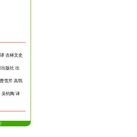
 译 吉林文史
蕾出版社 出
)曹雪芹 高鹗
 吴钧陶 译
行