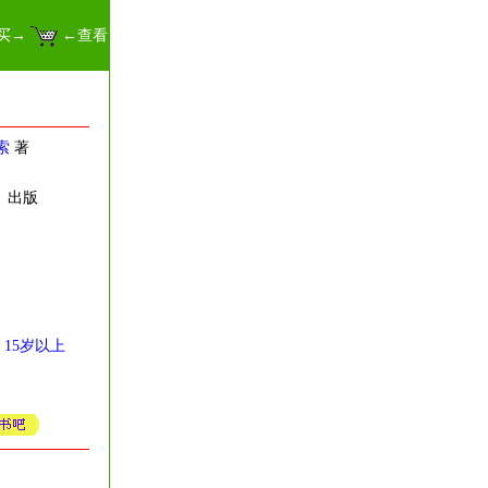
买→
←查看
索
著
月 出版
15岁以上