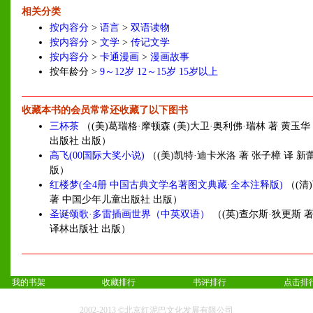
相关分类
按内容分
>
语言
>
双语读物
按内容分
>
文学
>
传记文学
按内容分
>
卡通漫画
>
漫画故事
按年龄分 >
9～12岁
12～15岁
15岁以上
收藏本书的会员常常还收藏了以下图书
三杯茶
（(美)葛瑞格·摩顿森 (美)大卫·奥利佛·瑞林 著 黄玉华
出版社 出版）
高飞(00国际大奖小说)
（(美)凯特·迪卡米洛 著 张子樟 译 新
版）
红楼梦(全4册 中国古典文学名著图文典藏·全本注释版)
（(清
著 中国少年儿童出版社 出版）
圣诞颂歌·多雷插画世界（中英双语）
（(英)查尔斯·狄更斯 著
译林出版社 出版）
我的书架
收藏排行
书评排行
点击排
2002-2013 ©北京红泥巴文化发展有限公司