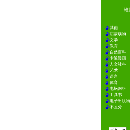
谁
其他
启蒙读物
文学
教育
自然百科
卡通漫画
人文社科
艺术
语言
体育
电脑网络
工具书
电子出版物
不区分