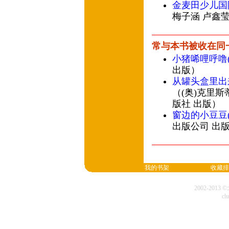
金麦田少儿国
梅子涵 卢鑫莹
常与本书被收在同
小猪唏哩呼噜
出版）
从罐头盒里出
（(奥)克里斯
版社 出版）
窗边的小豆豆(
出版公司 出
我的书架
收藏排
2002-20
cl