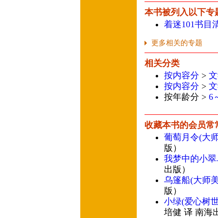
本书被列入以下专
着迷101书目
更多相关的专题
相关分类
按内容分
>
文
按内容分
>
文
按年龄分 >
6
收藏本书的会员常
葡萄月令(大
版）
我梦中的小翠
出版）
乌篷船(大师
版）
小绿(爱心树
培健 译 南海