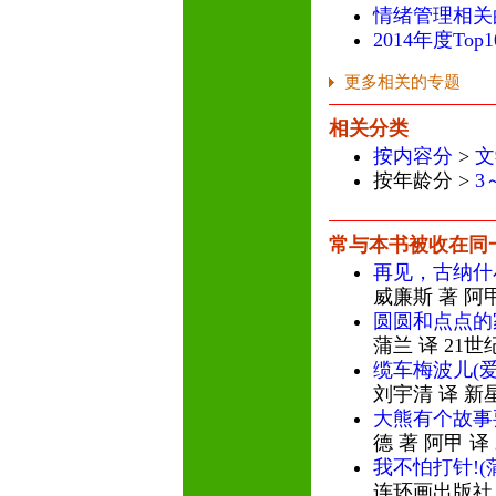
情绪管理相关
2014年度To
更多相关的专题
相关分类
按内容分
>
文
按年龄分 >
3
常与本书被收在同
再见，古纳什
威廉斯 著 阿
圆圆和点点的
蒲兰 译 21
缆车梅波儿(
刘宇清 译 新
大熊有个故事
德 著 阿甲 译
我不怕打针!(
连环画出版社