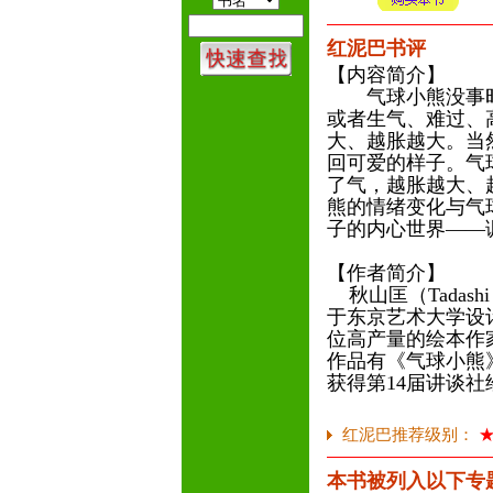
红泥巴书评
【内容简介】
气球小熊没事时
或者生气、难过、
大、越胀越大。当
回可爱的样子。气
了气，越胀越大、
熊的情绪变化与气
子的内心世界——
【作者简介】
秋山匡（Tadashi
于东京艺术大学设
位高产量的绘本作
作品有《气球小熊
获得第14届讲谈社
红泥巴推荐级别：
本书被列入以下专