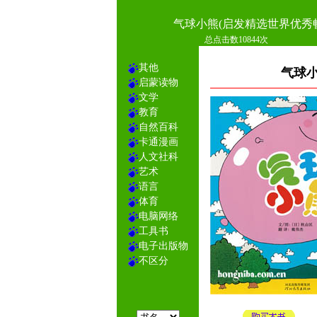
气球小熊(启发精选世界优秀
总点击数10844次
其他
气球小
启蒙读物
文学
教育
自然百科
卡通漫画
人文社科
艺术
语言
体育
电脑网络
工具书
电子出版物
不区分