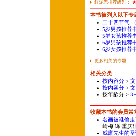
红泥巴推荐级别：
本书被列入以下专
二十四节气
（
5岁男孩推荐
5岁女孩推荐
6岁男孩推荐
6岁女孩推荐
更多相关的专题
相关分类
按内容分
>
文
按内容分
>
文
按年龄分 >
3
收藏本书的会员常
名画被谁偷走
岭梅 译 重庆
威廉先生的圣