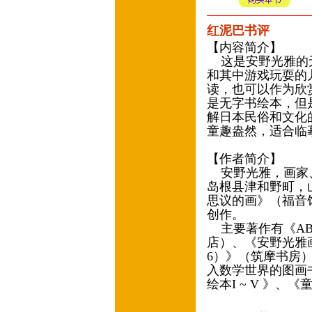
红泥巴书评
【内容简介】
这是安野光雅的无
和其中游戏玩耍的
读，也可以作为欣
是无字书绘本，但
解日本民俗和文化
童趣盎然，适合临
【作者简介】
安野光雅，画家、
岛根县津和野町，山
思议的画》（福音
创作。
主要著作有《AB
店）、《安野光雅
6）》（筑摩书房
入数学世界的图画
绘本I ~ V 》、