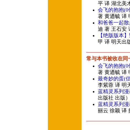
平 译 湖北美
会飞的抱抱(
著 黄迺毓 译
和爸爸一起散
迪 著 王石安
【绝版版本】
甲 译 明天出
常与本书被收在同
会飞的抱抱(
著 黄迺毓 译
最奇妙的蛋(
李紫蓉 译 明
蓝精灵系列漫画
出版社 出版
蓝精灵系列漫画
丽云 徐颖 译