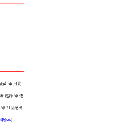
筱茵 译 河北
著 赵静 译 连
 译 21世纪出
销绘本)