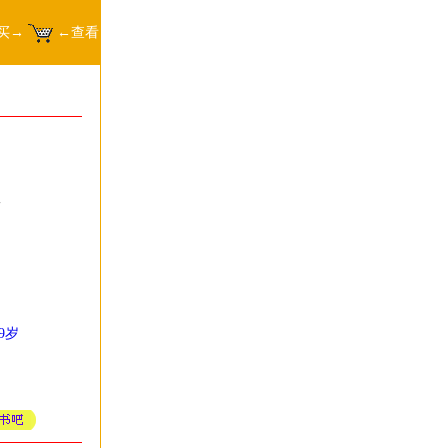
买→
←查看
版
9岁