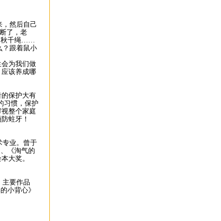
来，然后自己
然断了，老
了秋千绳……
么？跟着鼠小
会为我们做
，应该养成哪
的保护大有
的习惯，保护
审视整个家庭
预防蛀牙！
术专业。曾于
列、《淘气的
绘本大奖。
。主要作品
弟的小背心》