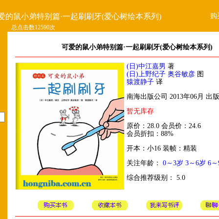
购
爱的鼠小弟特别篇·一起刷刷牙(爱心树绘本系列)
总点击数12590次
可爱的鼠小弟特别篇·一起刷刷牙(爱心树绘本系列)
(日)中江嘉男
著
(日)上野纪子 奥谷敏彦
图
猿渡静子
译
南海出版公司 2013年06月 出
暂无库存
原价：28.0 会员价：24.6
会员折扣：88%
开本：小16 装帧：精装
关注年龄：
0～3岁
3～6岁
6～
综合推荐级别： 5.0