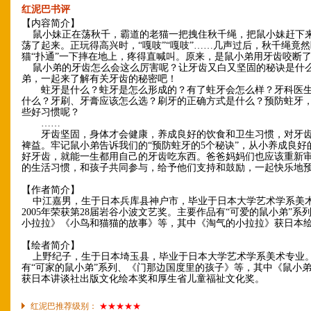
红泥巴书评
【内容简介】
鼠小妹正在荡秋千，霸道的老猫一把拽住秋千绳，把鼠小妹赶下
荡了起来。正玩得高兴时，“嘎吱”“嘎吱”……几声过后，秋千绳竟
猫“扑通”一下摔在地上，疼得直喊叫。原来，是鼠小弟用牙齿咬断
鼠小弟的牙齿怎么会这么厉害呢？让牙齿又白又坚固的秘诀是什
弟，一起来了解有关牙齿的秘密吧！
蛀牙是什么？蛀牙是怎么形成的？有了蛀牙会怎么样？牙科医生
什么？牙刷、牙膏应该怎么选？刷牙的正确方式是什么？预防蛀牙
些好习惯呢？
……
牙齿坚固，身体才会健康，养成良好的饮食和卫生习惯，对牙齿
裨益。牢记鼠小弟告诉我们的“预防蛀牙的5个秘诀”，从小养成良好
好牙齿，就能一生都用自己的牙齿吃东西。爸爸妈妈们也应该重新
的生活习惯，和孩子共同参与，给予他们支持和鼓励，一起快乐地
【作者简介】
中江嘉男，生于日本兵库县神户市，毕业于日本大学艺术学系美
2005年荣获第28届岩谷小波文艺奖。主要作品有“可爱的鼠小弟”系
小拉拉》《小鸟和猫猫的故事》等，其中《淘气的小拉拉》获日本
【绘者简介】
上野纪子，生于日本埼玉县，毕业于日本大学艺术学系美术专业
有“可家的鼠小弟”系列、《门那边国度里的孩子》等，其中《鼠小
获日本讲谈社出版文化绘本奖和厚生省儿童福祉文化奖。
红泥巴推荐级别：
★★★★★