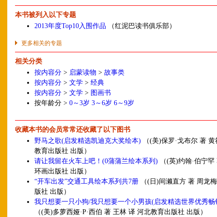
本书被列入以下专题
2013年度Top10入围作品
（红泥巴读书俱乐部）
更多相关的专题
相关分类
按内容分
>
启蒙读物
>
故事类
按内容分
>
文学
>
经典
按内容分
>
文学
>
图画书
按年龄分 >
0～3岁
3～6岁
6～9岁
收藏本书的会员常常还收藏了以下图书
野马之歌(启发精选凯迪克大奖绘本)
（(美)保罗·戈布尔 著 黄
教育出版社 出版）
请让我留在火车上吧！(0蒲蒲兰绘本系列)
（(英)约翰·伯宁罕 
环画出版社 出版）
“开车出发”交通工具绘本系列共7册
（(日)间濑直方 著 周龙梅
版社 出版）
我只想要一只小狗/我只想要一个小男孩(启发精选世界优秀畅
（(美)多萝西娅·P·西伯 著 王林 译 河北教育出版社 出版）