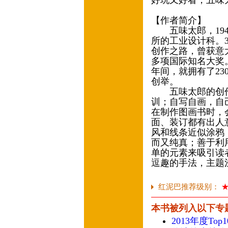
好玩又好看，五味
【作者简介】
五味太郎，194
所的工业设计科。
创作之路，曾获意
多项国际知名大奖
年间，就拥有了2
创举。
五味太郎的创作
训；自写自画，自
在制作图画书时，
面、装订都有出人
风和线条近似涂鸦
而又纯真；善于利
单的元素来吸引读
逗趣的手法，主题
红泥巴推荐级别：
本书被列入以下专
2013年度To