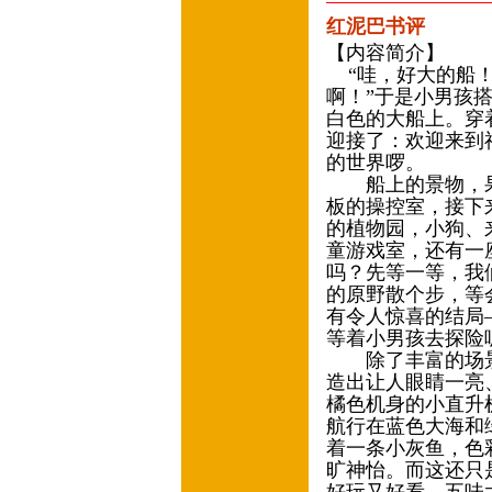
红泥巴书评
【内容简介】
“哇，好大的船！”
啊！”于是小男孩
白色的大船上。穿
迎接了：欢迎来到
的世界啰。
船上的景物，果
板的操控室，接下
的植物园，小狗、
童游戏室，还有一
吗？先等一等，我
的原野散个步，等
有令人惊喜的结局
等着小男孩去探险
除了丰富的场景
造出让人眼睛一亮
橘色机身的小直升
航行在蓝色大海和
着一条小灰鱼，色
旷神怡。而这还只