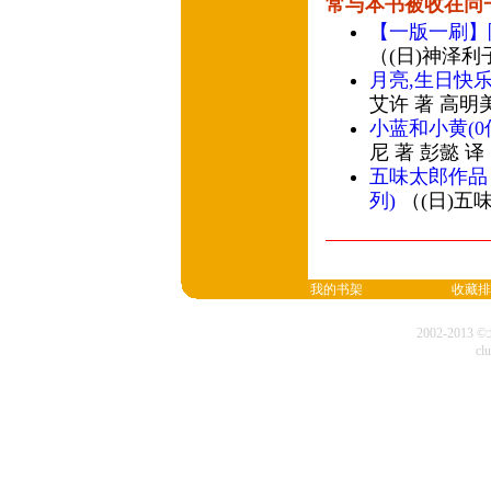
常与本书被收在同
【一版一刷】
（(日)神泽利
月亮,生日快乐
艾许 著 高明
小蓝和小黄(
尼 著 彭懿 
五味太郎作品
列)
（(日)五
我的书架
收藏排
2002-20
cl