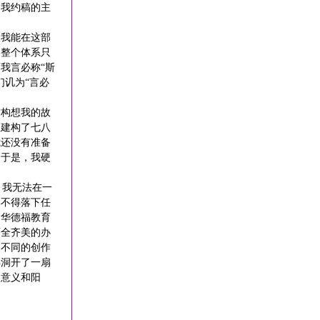
向我约稿的主
望我能在这部
的整个体系只
我言必称“斯
们讥为“言必
求构想我的故
里建构了七八
我还没有准备
。于是，我硬
，我无法在一
舍不得落下任
。华德福教育
两全齐美的办
，不同的创作
佛洞开了一扇
了意义和阳