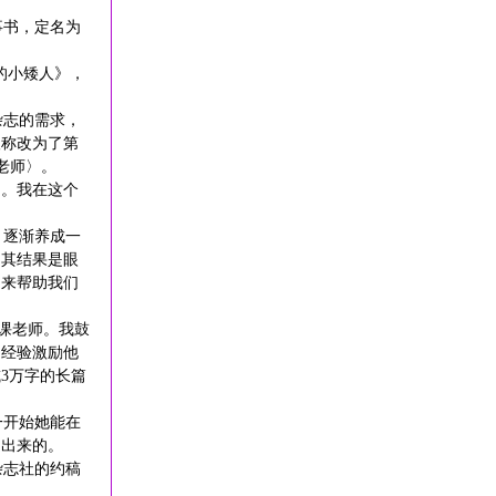
事书，定名为
载。
的小矮人》，
杂志的需求，
人称改为了第
果老师〉。
的。我在这个
，逐渐养成一
。其结果是眼
是来帮助我们
作课老师。我鼓
的经验激励他
3万字的长篇
一开始她能在
逼出来的。
杂志社的约稿