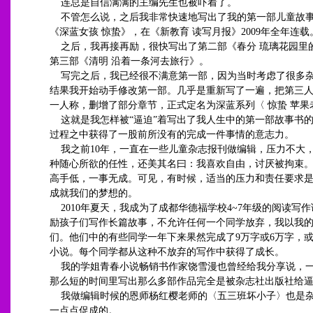
连总是自信满满的主编先生也被吓着了。
不管怎么说，之后我非常快速地写出了我的第一部儿童故
《深蓝女孩 惊蛰》，在《新教育 读写月报》2009年全年连
之后，我再接再励，很快写出了第二部《春分 琉璃花园里
第三部《清明 沿着一条河去旅行》。
写完之后，我已经很不满意第一部，因为当时考虑了很多
结果我开始动手修改第一部。几乎是重新写了一遍，把第三
一人称，删增了部分章节，正式定名为深蓝系列〈 惊蛰 苹
这就是我怎样被“逼迫”着写出了我人生中的第一部故事书
过程之中获得了一股前所没有的完成一件事情的意志力。
我之前10年，一直在一些儿童杂志报刊做编辑，压力不大
种随心所欲的任性，还美其名曰：我喜欢自由，讨厌被拘束
高手低，一事无成。可见，有时候，适当的压力和责任要求
成就我们的梦想的。
2010年夏天，我成为了成都华德福学校4~7年级的阅读写
励孩子们写作长篇故事，不允许任何一个同学放弃，我以我
们。他们中的有些同学一年下来果然完成了9万字或6万字，或
小说。每个同学都从这种不放弃的写作中获得了成长。
我的学姐青春小说畅销书作家饶雪漫也曾经给我分享说，
那么短的时间里写出那么多部作品完全是被杂志社出版社给
我做编辑时候的恩师杨红樱老师的〈五三班坏小子〉也是
一点点促成的。