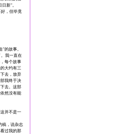
日日新”。
不好，但毕竟
迫”的故事。
了。我一直在
事，每个故事
长的大约有三
不下去，放弃
一部我终于决
写下去。这部
我依然没有能
，这并不是一
约稿，说杂志
他看过我的那