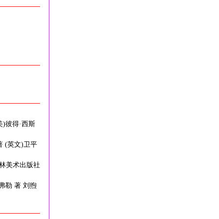
美)彼得·西斯
 (英文)卫平
 吉林美术出版社
弗勒 著 刘煦