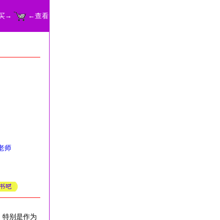
买→
←查看
老师
，特别是作为