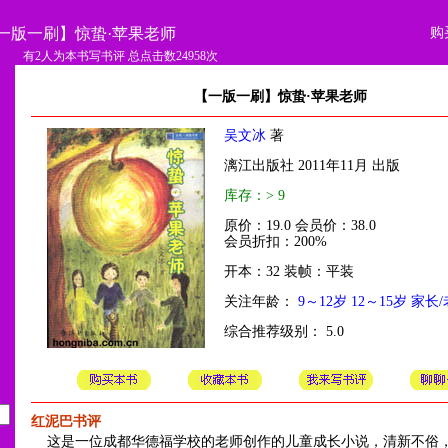
购
一版一刷】惊蛰·苹果老师
有2人为本书写书评 总点击数24958次
【一版一刷】惊蛰·苹果老师
吴文冰
著
漓江出版社 2011年11月 出版
库存：> 9
原价：19.0 会员价：38.0
会员折扣：200%
开本：32 装帧：平装
关注年龄：
9～12岁
12～15岁
家长/
综合推荐级别： 5.0
红泥巴书评
这是一位成都华德福学校的老师创作的儿童成长小说，清新不俗