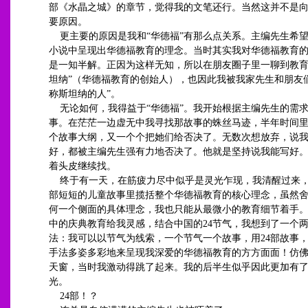
部《水晶之城》的章节，觉得我的文笔还行。当然这并不是
要原因。
更主要的原因是我和“华德福”有那么点关系。主编先生希
小说中呈现出华德福教育的理念。当时其实我对华德福教育
是一知半解。正因为这样无知，所以在朋友圈子里一聊到教育
坦纳”（华德福教育的创始人），也因此我被我家先生和朋友
称斯坦纳的人”。
无论如何，我得益于“华德福”。我开始根据主编先生的需
事。在茫茫一边虚无中我寻找那故事的蛛丝马迹，半年时间
个故事大纲，又一个个把她们给否决了。无数次想放弃，说
好，都被主编先生强有力地否决了。他就是坚持说我能写好
着头皮继续找。
终于有一天，在筋疲力尽中似乎是灵光乍现，我清醒过来
部短短的儿童故事里揽括整个华德福教育的核心理念，虽然
何一个侧面的具体理念，我也只能从最微小的教育细节着手
中的庆典教育给我灵感，结合中国的24节气，我想到了一个
法：我可以以节气为线索，一个节气一个故事，用24部故事
手法多姿多彩地来呈现我深爱的华德福教育的方方面面！仿
天窗，当时我激动得跳了起来。我的后半生似乎因此更加有
光。
24部！？