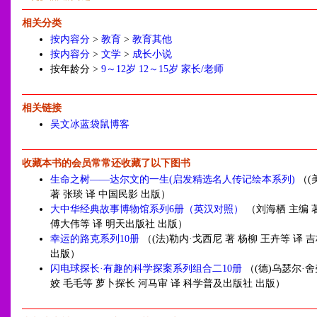
相关分类
按内容分
>
教育
>
教育其他
按内容分
>
文学
>
成长小说
按年龄分 >
9～12岁
12～15岁
家长/老师
相关链接
吴文冰蓝袋鼠博客
收藏本书的会员常常还收藏了以下图书
生命之树——达尔文的一生(启发精选名人传记绘本系列)
（(
著 张琰 译 中国民影 出版）
大中华经典故事博物馆系列6册（英汉对照）
（刘海栖 主编 著
傅大伟等 译 明天出版社 出版）
幸运的路克系列10册
（(法)勒内·戈西尼 著 杨柳 王卉等 译
出版）
闪电球探长·有趣的科学探案系列组合二10册
（(德)乌瑟尔·舍
姣 毛毛等 萝卜探长 河马审 译 科学普及出版社 出版）