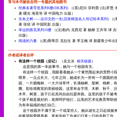
常与本书被收在同一专题的其他图书
经典名著导览系列6册(DK系列)
（(英)尼尔·菲利普 (法)罗恩
著 曙光 海英等 译 中国电力 出版）
生命之树——达尔文的一生(启发精选名人传记绘本系列)
（(
著 张琰 译 中国民影 出版）
幸运的路克系列10册
（(法)勒内·戈西尼 著 杨柳 王卉等 译
出版）
阅读的力量
（(美)斯蒂芬·克拉生 著 李玉梅 译 新疆青少年出
作者或译者自评
有这样一个校园（后记）
（吴文冰 ·
相关链接
）
这是我的第一本故事书，她与一个校园有关。
有这样一个校园，我眼看着她从一个篱笆围起来的荒野小
喂养，一点点长大。七年之间，她成长为一所有一个圆圆的
园、一片腊梅林、一大片绿草坪，长满柚树、梨树、桃树，
圈、彩绘墙教室的美丽校园。这里有金字塔、木桥、秋千、
木亭、树屋，孩子们在其间自由玩耍奔跑。这里的孩子不被
个孩子都是最好的，老师呵护他们，以美的艺术化教育帮助
为有幸福感的他们自己。
这个校园并不属于某一个或某些人。她从诞生之日起就被
的希望和爱喂养着。更有学校工作者们日复一日的辛勤工作