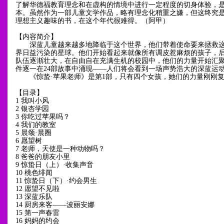
了解华德福教育理念和在虚构的情境中进行一定程度的切身体验，
本。虽然作为一部儿童文学作品，略有理念化稍重之嫌，但这终究
理想主义趣味的书，在这个年代很难得。（阿甲）
【内容简介】
深蓝儿童越来越多地降临于这个世界，他们带着使命要来拯救这
界日益污染的星球。他们开始看起来就像所有调皮惹麻烦的孩子，
队伍逐渐壮大，在自由自在充满生机的校园中，他们的力量开始汇
件逐一在24部故事中涌现——人们将会看到一场声势浩大的深蓝运
《惊蛰·苹果老师》是第1部，只有四个女孩，她们的力量刚刚
【目录】
1 我叫小风
2 银杏学园
3 你吃过苹果吗？
4 我们的教室
5 晨颂·晨圈
6 愿望树
7 老师，天使是一种动物吗？
8 爸爸的朋友小里
9 惊蛰日（上）·收集声音
10 桃色绯闻
11 惊蛰日（下）·约会男生
12 愿望不见啦
13 深蓝乐队
14 厨房来客——波丽安娜
15 第一声春雷
16 妈妈的约会