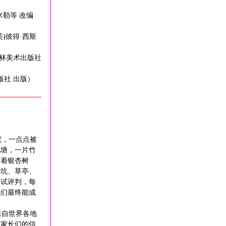
·米勒等 改编
美)彼得·西斯
 吉林美术出版社
版社 出版）
院，一点点被
池塘，一片竹
有着银杏树
沙坑、草亭、
考试评判，每
他们最终能成
来自世界各地
，家长们的信