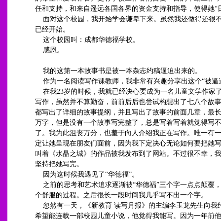
任和支持，和来自遥远各国各界的资金支持和指导，使得她“
面对这个校园，我开始学会谦卑下来。虽然我还做得还很
已经开始。
这个校园叫：成都华德福学校。
感恩。
我的这第一本故事书是被一本杂志约稿逼迫出来的。
作为一名阅读写作课教师，我非常有兴趣分享出这个“被逼
在我23岁的时候，我就已经决心要成为一名儿童文学作家
写作，虽然并不算勤奋，前前后后也尝试构想出了七八个故
都写出了详细的故事提纲，并且写出了故事的前面几章，最
万字，但是没有一个故事写完整了，总是写着写着就觉得写
了。我为此沮丧万分，也羞于向人介绍我正在写作。唯一有
定让她呈现在朋友们面前，因为我下定决心无论如何要把她
叫着《水晶之城》的作品被我发布到了网站。不过很不幸，
坚持把她写完。
因为这时候我遇见了“华德福”。
之前的思考和艺术追求逐渐被“华德福”三个字一点点颠覆
个舒服的过程。之后很长一段时间我几乎写不出一个字。
忽然有一天，《新教育 读写月报》的主编李玉龙先生向我
希望能连载一部校园儿童小说，他觉得我能写。因为一年前