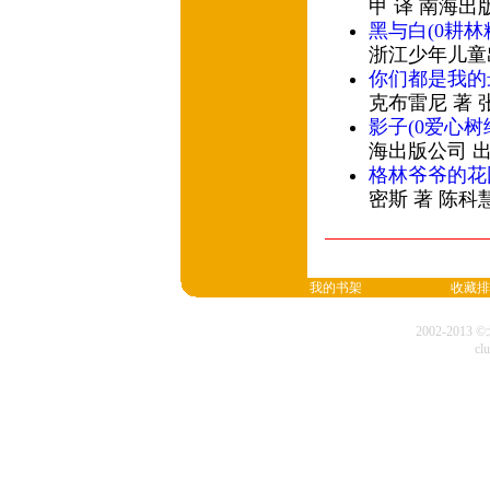
甲 译 南海出
黑与白(0耕林
浙江少年儿童
你们都是我的
克布雷尼 著 
影子(0爱心树
海出版公司 
格林爷爷的花
密斯 著 陈科
我的书架
收藏排
2002-20
cl