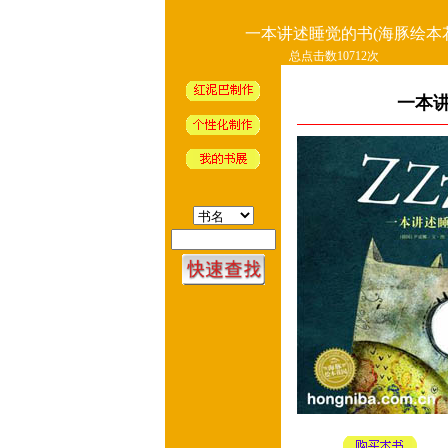
一本讲述睡觉的书(海豚绘本
总点击数10712次
一本讲