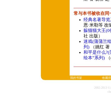
常与本书被收在同
经典名著导览系
恩·米勒等 改
躲猫猫大王(
社 出版）
迷戏(蒲蒲兰
列)
（姚红 著
和平是什么?
绘本”系列)
（
我的书架
收藏排
2002-20
cl