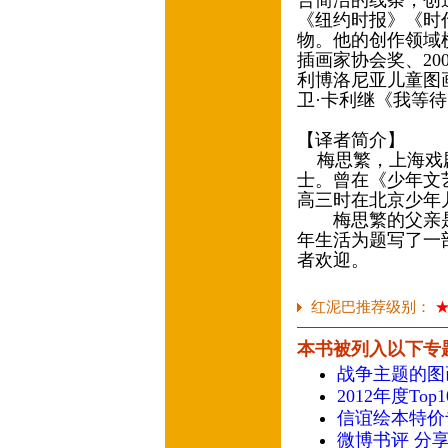
合简洁的线条，创
《纽约时报》《时
物。他的创作领域横
插画家协会奖、20
利博洛尼亚儿童图
卫·卡利继《我等
【译者简介】
梅思繁，上海戏剧
士。曾在《少年文
高三时在北京少年
梅思繁的父亲是
年生活为题写了一
者欢迎。
红泥巴推荐级别：
本书被列入以下专
战争主题的图
2012年度To
信谊绘本特价
微博书评 分