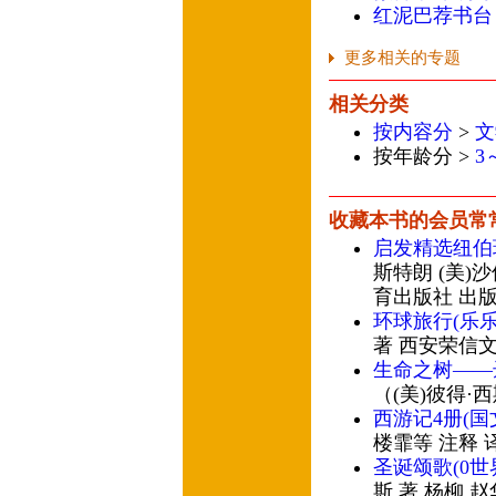
红泥巴荐书台
更多相关的专题
相关分类
按内容分
>
文
按年龄分 >
3
收藏本书的会员常
启发精选纽伯
斯特朗 (美)
育出版社 出
环球旅行(乐
著 西安荣信文
生命之树——
（(美)彼得·
西游记4册(
楼霏等 注释 
圣诞颂歌(0
斯 著 杨柳 