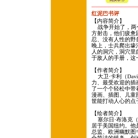
红泥巴书评
【内容简介】
战争开始了，两个
方射击，他们疲惫
忍、没有人性的野
晚上，士兵爬出壕
人的洞穴，洞穴里
于敌人的手册，这
【作者简介】
大卫·卡利（Davi
力、最受欢迎的插
了一个个轻松中带
漫画、插图、儿童
筐能打动人心的点
【绘者简介】
塞尔日·布洛克（Se
居于美国纽约。他
总监、欧洲幽默图