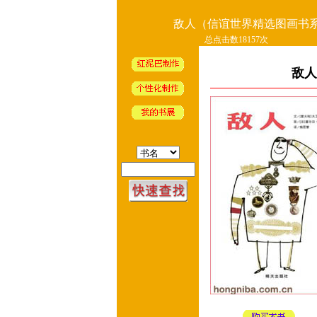
敌人（信谊世界精选图画书
总点击数18157次
敌人