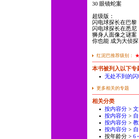
30 眼镜蛇案
超级版：
闪电球探长在巴黎
闪电球探长在悉尼
狮身人面像之谜案
你也能 成为大侦探
红泥巴推荐级别：
本书被列入以下专
无处不到的闪
更多相关的专题
相关分类
按内容分
>
文
按内容分
>
自
按内容分
>
教
按内容分
>
自
按年龄分 >
6