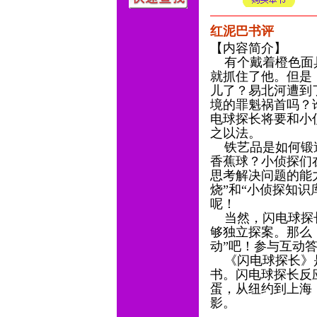
红泥巴书评
【内容简介】
有个戴着橙色面具
就抓住了他。但是
儿了？易北河遭到
境的罪魁祸首吗？
电球探长将要和小
之以法。
铁艺品是如何锻造
香蕉球？小侦探们
思考解决问题的能
烧”和“小侦探知
呢！
当然，闪电球探长
够独立探案。那么
动”吧！参与互动
《闪电球探长》是
书。闪电球探长反
蛋，从纽约到上海
影。