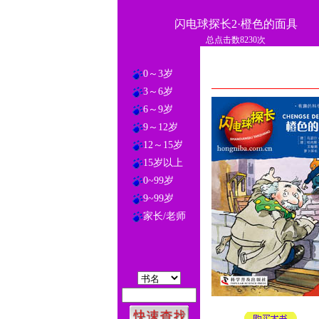
闪电球探长2·橙色的面具
总点击数8230次
0～3岁
3～6岁
6～9岁
9～12岁
12～15岁
15岁以上
0~99岁
9~99岁
家长/老师