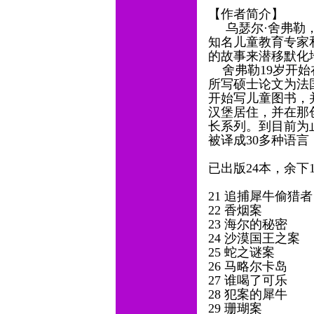
【作者简介】
乌瑟尔·舍弗勒，1
知名儿童教育专家
的故事来潜移默化
舍弗勒19岁开始
所写硕士论文为法国
开始写儿童图书，并
汉堡居住，并在那
长系列。到目前为
被译成30多种语
已出版24本，余下
21 追捕犀牛偷猎
22 香烟案
23 海尔的秘密
24 沙漠国王之案
25 蛇之谜案
26 马略尔卡岛
27 谁喝了可乐
28 犯案的犀牛
29 珊瑚案