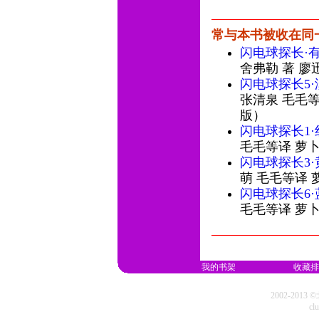
常与本书被收在同
闪电球探长·
舍弗勒 著 廖
闪电球探长5
张清泉 毛毛等
版）
闪电球探长1
毛毛等译 萝卜
闪电球探长3
萌 毛毛等译 
闪电球探长6
毛毛等译 萝卜
我的书架
收藏排
2002-20
cl