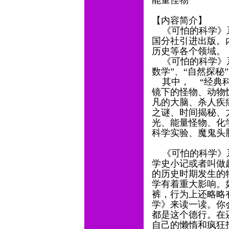
能量怪物
【内容简介】
《可怕的科学》系
国分社引进出版。
历史等各个领域。
《可怕的科学》系
数学”、“自然探秘
其中， “经典科
镜下的怪物、动物
凡的大脑、杀人疾
之谜、时间揭秘、
光、能量怪物、化
科学实验、魔鬼头
《可怕的科学》系
学史小记或者叫做
的历史时期发生的
学有着重大影响。
裤，行为上还略略
学》来读一读。你
都是这个德行。在
自己的懒惰和疯狂