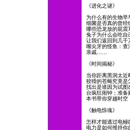
《进化之谜》
为什么有的生物早
细菌是否真的曾经
哪些恐龙放的屁震
兔子为什么会吃自
让我们返回到几千
嘴尖牙的怪鱼：查
亲戚……
《时间揭秘》
当你距离黑洞太近
狡猾的苍蝇究竟是
找出是谁因为试图
台疯狂闹钟；准备
本书带你穿越时空
《触电惊魂》
怎样才能逃过电鳗
电力是如何维持你