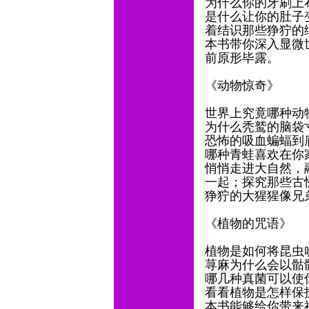
为什么你的牙刷上
是什么让你的肚子
着结识那些狰狞的
本书带你深入显微
前原形毕露。
《动物惊奇》
世界上究竟哪种动
为什么秃鹫的脑袋
恐怖的吸血蝙蝠到
哪种青蛙喜欢在你
悄悄走进大自然，
一起；探究那些古
狰狞的大猩猩像兄
《植物的咒语》
植物是如何将昆虫
荨麻为什么会以骷
哪几种真菌可以使
看看植物是怎样保
本书能够给你带来