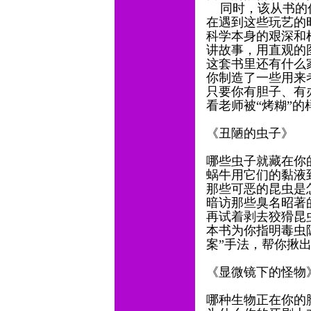
同时，该从书的作
在遇到这些玩艺的
科学本身的艰深和
讲故事，用直观的
这套书里还有什么
你制造了一些用来
只要你有胆子、有
看老师被“烤糊”的
《丑陋的虫子》
哪些虫子就藏在你
蜗牛用它们的黏液
那些可恶的昆虫是
暗访那些臭名昭著
再试着剥去狡猾昆
本书为你指明毒虫
案”手法，帮你揪
《显微镜下的怪物
哪种生物正在你的