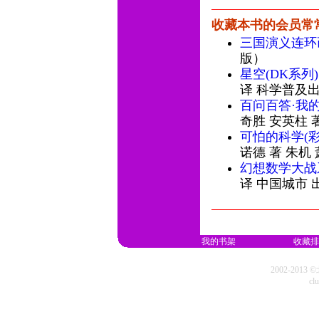
收藏本书的会员常
三国演义连环画
版）
星空(DK系列)
译 科学普及
百问百答·我
奇胜 安英柱 
可怕的科学(彩
诺德 著 朱机
幻想数学大战系
译 中国城市 
我的书架
收藏排
2002-20
cl