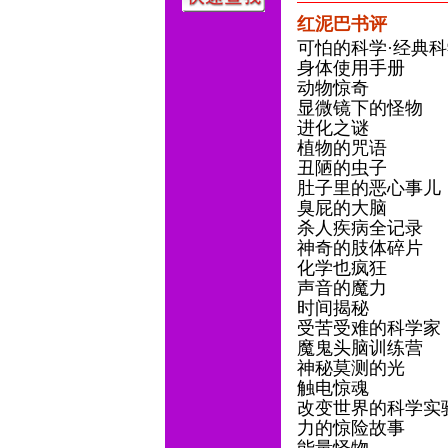
红泥巴书评
可怕的科学·经典科
身体使用手册
动物惊奇
显微镜下的怪物
进化之谜
植物的咒语
丑陋的虫子
肚子里的恶心事儿
臭屁的大脑
杀人疾病全记录
神奇的肢体碎片
化学也疯狂
声音的魔力
时间揭秘
受苦受难的科学家
魔鬼头脑训练营
神秘莫测的光
触电惊魂
改变世界的科学实
力的惊险故事