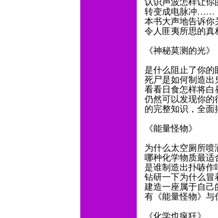
认识声波怎样让你
转变成电脉冲……
本书大声地告诉你
令人匪夷所思的真
《神秘莫测的光》
是什么阻止了你的
死尸是如何制造出
看看日食怎样将白
仍然可以发现你的
的完整知识，全面
《能量怪物》
为什么太空厕所喷
哪种化学物质最适
是谁制造出扑哧作
钻研一下为什么冒
建造一座属于自己
有《能量怪物》与
《化学也疯狂》