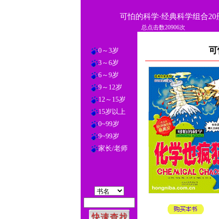
可怕的科学·经典科学组合20
总点击数20906次
可
0～3岁
3～6岁
6～9岁
9～12岁
12～15岁
15岁以上
0~99岁
9~99岁
家长/老师