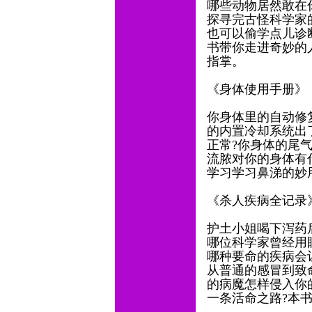
哪些动物居然敢在
探寻完古怪科学家
也可以偷学点儿诊
书带你走进奇妙的
指掌。
《身体使用手册》
你身体里的自动修
的内置冷却系统出
正常?你身体的尾
流脓对你的身体有
学习学习鼻涕的妙
《杀人疾病全记录
护土小姐喝下泻药
哪位科学家曾经用
哪种要命的疾病会
从普通的感冒到致
的病魔怎样侵入你
一条活命之路?本