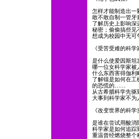
怎样才能制造出一
敢不敢自制一管牙
了解历史上影响深
秘密；偷偷搞些见
想成为校园中无可
《受苦受难的科学
是什么使爱因斯坦
哪一位女科学家被
什么东西害得伽利
了解镭是如何在工
的恐慌的……
从古希腊科学先驱
大事到科学家不为
《改变世界的科学
是谁在尝试用酸消
科学家是如何追踪
重温曾经燃烧整个