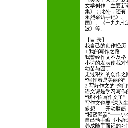
《哭鼻子大王》获19
文学创作。主要新
集》；此外，还有
永烈采访手记》、
国》、《一九九七
波》等。
【目 录】
我自己的创作经历
1 我的写作之路
我曾经作文不及格
小诗的发表使我对
幼苗与园丁
走过艰难的创作之
“写作着是美丽的”
2 写好作文的“窍门
语文课是学习写作
“我不怕写作文了”
写作文也要“深入生
多想——开动脑筋
“秘密武器”——小
自己动手编《小辞
养成随手而记的习