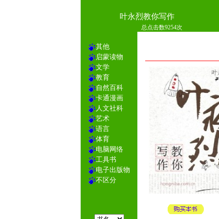
叶永烈教你写作
总点击数9254次
其他
启蒙读物
文学
教育
自然百科
卡通漫画
人文社科
艺术
语言
体育
电脑网络
工具书
电子出版物
不区分