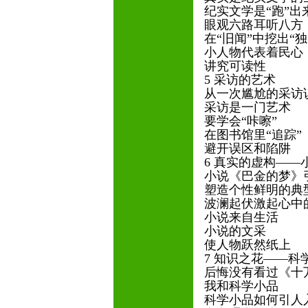
纪实文学是“跑”出
眼观六路耳听八方
在“旧闻”中挖出“
小人物代表着民心
讲究可读性
5 采访的艺术
从一次尴尬的采访
采访是一门艺术
要学会“咔嚓”
在图书馆里“追踪”
避开误区和陷阱
6 真实的虚构——
小说《巴金的梦》
塑造个性鲜明的典
波澜起伏激起心中
小说来自生活
小说的文采
使人物跃然纸上
7 知识之花——科
后悔没有看过《十
我和科学小品
科学小品如何引人