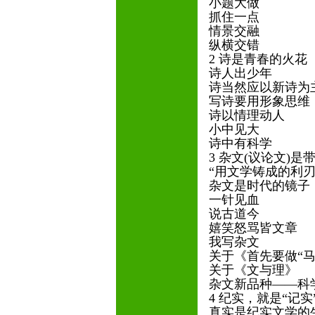
小题大做
抓住一点
情景交融
纵横交错
2 诗是青春的火花
诗人出少年
诗当然应以新诗为
写诗要用形象思维
诗以情理动人
小中见大
诗中有科学
3 杂文(议论文)
“用文学铸成的利刃
杂文是时代的镜子
一针见血
说古道今
嬉笑怒骂皆文章
我写杂文
关于《首先要做“马
关于《文与理》
杂文新品种——科
4 纪实，就是“记实
真实是纪实文学的