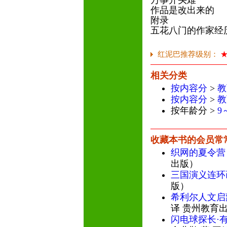
万事开头难
作品是改出来的
附录
五花八门的作家
红泥巴推荐级别：
相关分类
按内容分
>
教
按内容分
>
教
按年龄分 >
9
收藏本书的会员常
织网的夏令营
出版）
三国演义连环画
版）
希利尔人文启
译 贵州教育
闪电球探长·