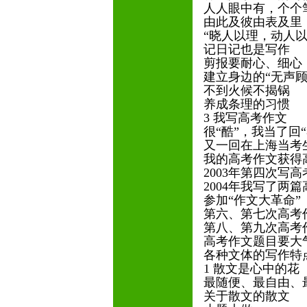
人人眼中有，个个
由此及彼由表及里
“晓人以理，动人以
记日记也是写作
剪报要耐心、细心
建立身边的“无声顾
不到火候不揭锅
养成条理的习惯
3 我写高考作文
很“酷”，我当了回
又一回在上海当考
我的高考作文获得
2003年第四次写
2004年我写了两
参加“作文大革命”
第六、第七次高考
第八、第九次高考
高考作文题目要大
各种文体的写作特
1 散文是心中的花
最随便、最自由、
关于散文的散文