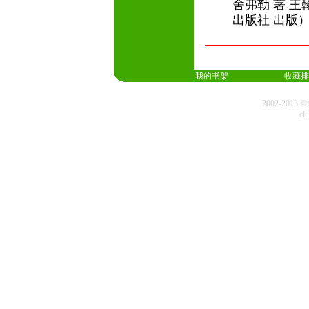
舍弗勒 著 王
出版社 出版
我的书架
收藏排
2002-20
cl