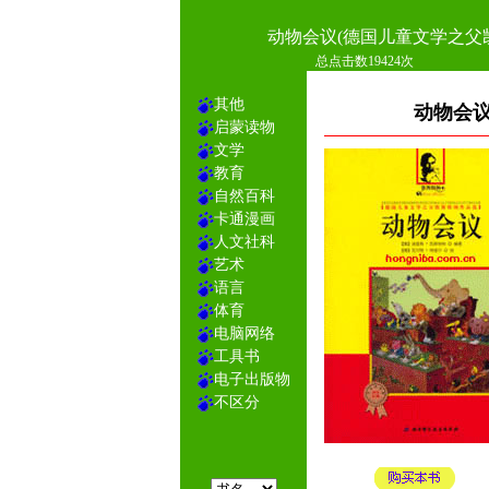
动物会议(德国儿童文学之父
总点击数19424次
其他
动物会议
启蒙读物
文学
教育
自然百科
卡通漫画
人文社科
艺术
语言
体育
电脑网络
工具书
电子出版物
不区分