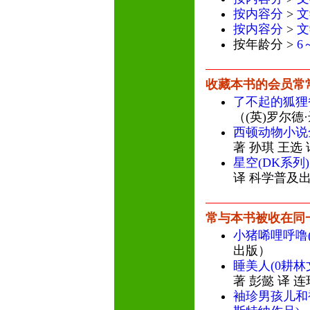
按内容分
>
文
按内容分
>
文
按年龄分 >
6
收藏本书的会员常
了不起的狐狸爸
（(英)罗尔德
西顿动物小说全
著 孙琪 王选
星空(DK系列)
译 科学普及
常与本书被收在同
小猪唏哩呼噜
出版）
睡美人(0耕林
著 彭懿 译 
袖珍男孩儿和