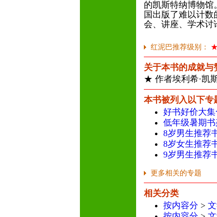
的凯斯特纳博物馆。
国出版了难以计数
会、讲座、学术讨
红泥巴推荐级别：
关于本书的成就与
★ 作者埃利希·凯
本书被列入以下专
好书好价大集
低年级暑期书
8岁男生推荐
8岁女生推荐
9岁男生推荐
更多相关的专题
相关分类
按内容分
>
文
按内容分
>
文