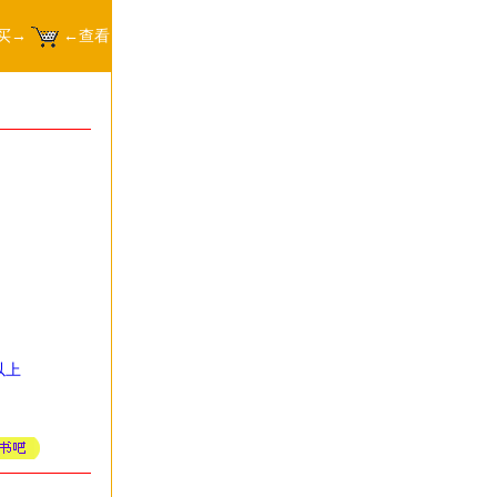
买→
←查看
以上