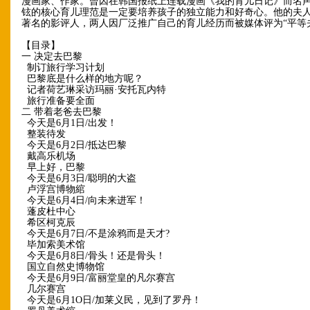
漫画家、作家。曾因在韩国报纸上连载漫画《我的育儿日记》而名
铉的核心育儿理范是一定要培养孩子的独立能力和好奇心。他的夫
著名的影评人，两人因厂泛推广自己的育儿经历而被媒体评为“平等
【目录】
一 决定去巴黎
制订旅行学习计划
巴黎底是什么样的地方呢？
记者荷艺琳采访玛丽·安托瓦内特
旅行准备要全面
二 带着老爸去巴黎
今天是6月1日/出发！
整装待发
今天是6月2日/抵达巴黎
戴高乐机场
早上好，巴黎
今天是6月3日/聪明的大盗
卢浮宫博物綰
今天是6月4日/向未来进军！
蓬皮杜中心
希区柯克辰
今天是6月7日/不是涂鸦而是天才?
毕加索美术馆
今天是6月8日/骨头！还是骨头！
国立自然史博物馆
今天是6月9日/富丽堂皇的凡尔赛宫
几尔赛宫
今天是6月1O日/加莱义民，见到了罗丹！