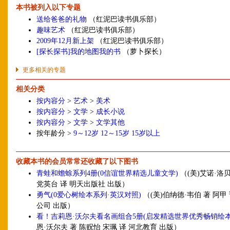
本书被列入以下专题
送给爸爸的礼物
（红泥巴读书俱乐部）
趣味艺术
（红泥巴读书俱乐部）
2009年12月新上架
（红泥巴读书俱乐部）
[探长探书]我的地图我的书
（萝卜探长）
更多相关的专题
相关分类
按内容分
>
艺术
>
美术
按内容分
>
文学
>
成长小说
按内容分
>
文学
>
文学其他
按年龄分 >
9～12岁
12～15岁
15岁以上
收藏本书的会员常常还收藏了以下图书
青蛙和蟾蜍系列4册(0信谊世界精选儿童文学)
（(美)艾诺·洛
党英台 译 明天出版社 出版）
勇气(0爱心树绘本系列·英汉对照)
（(美)伯纳德·韦伯 著 阿甲
公司 出版）
看！吉莉恩·沃尔夫看名画组合5册(启发精选世界优秀畅销绘本
恩·沃尔夫 著 陈贶怡 宋珮 译 河北教育 出版）