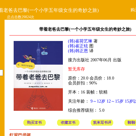
购
着老爸去巴黎(一个小学五年级女生的奇妙之旅)
总点击数29824次
带着老爸去巴黎(一个小学五年级女生的奇妙之旅)
(韩)崔荷艺琳
著
(韩)崔正铉
图
(韩)韩正恩
译
接力出版社 2007年06月 出版
暂无库存
原价：20.0 会员价：18.0
会员折扣：90%
开本：16 装帧：软精
关注年龄：
9～12岁
12～15岁
15岁
综合推荐级别： 5.0
红泥巴书评