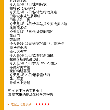
罗丹美术綰
今天是6月11日/去帕特农
帕特农（先贤祠）
今天是6月12日/按计划行动真难
巴黎城市规划展示綰
巴黎协和广扬
今天是6月14日/火车站摇身变成美术馆
奥赛美术馆
今天是6月15日/到处都刻着N
凯旋门
荣军院
今天是6月16日/画家的高地，蒙马特
蒙马特高地
圣心大教堂
今天是6月18日/巴黎的新城区
拉德芳斯的新凯旋门
今天是6月20日/罗丹 VS. 布德尔
布德尔美术馆
蒙帕纳斯墓园
今天是6月23日/沿着塞纳河
圣礼拜堂
乘坐水上游船
……
三 如果下次再有机会！
四 荷艺琳的现场体验学习报告
红泥巴推荐级别：
★★★★★