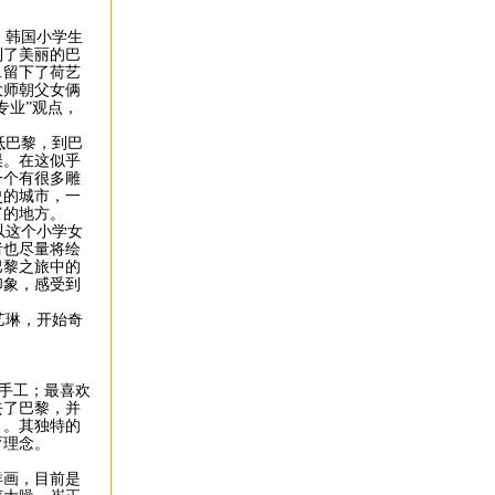
。韩国小学生
到了美丽的巴
…留下了荷艺
大师朝父女俩
专业”观点，
抵巴黎，到巴
误。在这似乎
一个有很多雕
史的城市，一
富的地方。
以这个小学女
者也尽量将绘
巴黎之旅中的
印象，感受到
艺琳，开始奇
做手工；最喜欢
去了巴黎，并
》。其独特的
育理念。
洋画，目前是