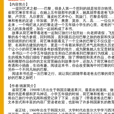
【内容简介】
一提到艺术之都——巴黎，很多人第一个想到的就是埃菲尔铁塔
崔荷艺琳非常幸运，在她上五年级那年的夏天，她真就带着老爸飞
黎。卢浮宫、凡尔赛宫、蓬皮杜艺术中心、凯旋门、巴黎圣母院…
琳和爸爸的足迹；毕加索、罗丹、奧赛、莫奈、凡．高……一位位
走来，一个绚烂迷人的巴黎走进一个五年级小学生的心里。老爸的“
女儿的亲身感受，加在一起就构成了本书。
故事从荷艺琳带着老爸一起制订旅行计划开始：向老师请假，飞
黎的各个地方参观，回到韩国，直到最后总结巴黎之旅的收获和失
按部就班的行程里，荷艺琳亲眼看见了一个立体的巴黎它不仅仅是
塑、名画和古建筑的地方，更是一个有着浓厚的艺术气息和悠久历
个让小小的荷艺琳有很多奇妙感受的地方，成为聚集她人生宝贵财
本书以一个小学五年级的女生和自己的爸爸到巴黎旅行为线索，
生的视角为我们描绘了她眼中的巴黎。除了博物馆和美术作品，作
画和雕塑作品创作的文化背景融合到故事当中，还加入了荷艺琳在
奇遇和小插曲，生动有趣。阅读这本书，你会改变脑海中对巴黎的
另外一个不同凡响的巴黎。
阅读本书也是一次巴黎之行。就让我们跟随带着老爸去巴黎的荷
妙的巴黎之旅吧！
【作者/画家简介】
崔荷艺琳，1990年5月出生于韩国京畿道果川。最喜欢画漫画、
看的书是希腊和罗马神话。小学五年级的时候，荷艺琳和爸爸一起
将自己旅行中的见闻和感受记录了下采，出版了《带着老爸去巴黎
文本形式和丰富的内容厂受读者欢迎，也影响了许多韩国家长的教
崔正铉，1960年出生于韩国大邱。大学时代在首尔大学学习西