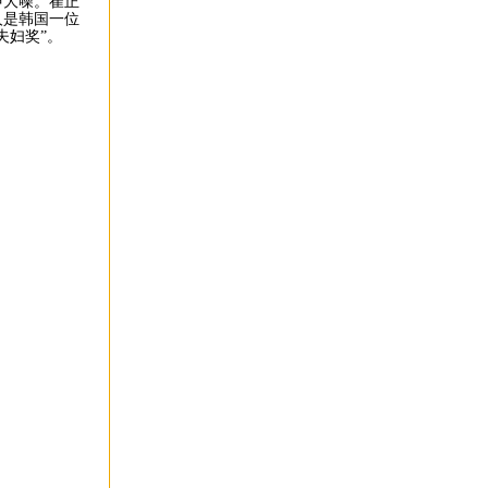
声大噪。崔正
人是韩国一位
夫妇奖”。