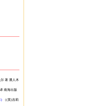
贝尔 著 潘人木
 译 南海出版
)
（(英)吉莉