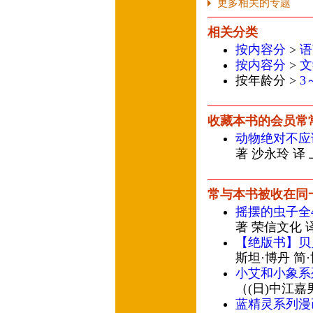
更多相关的专题
相关分类
按内容分
>
语
按内容分
>
文
按年龄分 >
3
收藏本书的会员常
动物绝对不应
著 沙永玲 译
常与本书被收在同
摇摆的虫子全4
著 荣信文化 
【绝版书】贝贝
斯坦·博丹 简
小艾和小象系
（(日)中江嘉
蓝精灵系列漫画