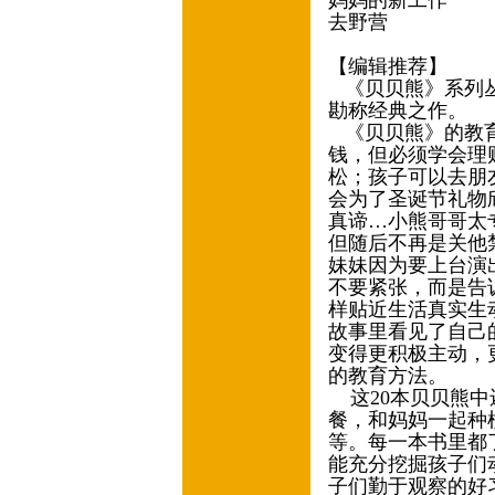
妈妈的新工作
去野营
【编辑推荐】
《贝贝熊》系列丛
勘称经典之作。
《贝贝熊》的教育
钱，但必须学会理
松；孩子可以去朋
会为了圣诞节礼物
真谛…小熊哥哥太
但随后不再是关他
妹妹因为要上台演
不要紧张，而是告
样贴近生活真实生
故事里看见了自己
变得更积极主动，
的教育方法。
这20本贝贝熊中
餐，和妈妈一起种
等。每一本书里都
能充分挖掘孩子们
子们勤于观察的好