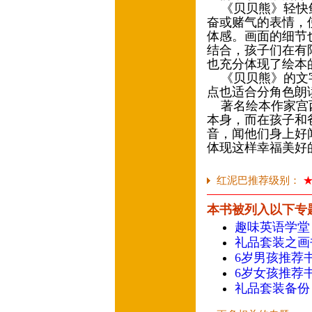
《贝贝熊》轻快鲜
奋或赌气的表情，
体感。画面的细节
结合，孩子们在有
也充分体现了绘本
《贝贝熊》的文字
点也适合分角色朗
著名绘本作家宫西
本身，而在孩子和
音，闻他们身上好
体现这样幸福美好
红泥巴推荐级别：
本书被列入以下专
趣味英语学堂
礼品套装之画
6岁男孩推荐
6岁女孩推荐
礼品套装备份