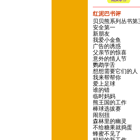
红泥巴书评
贝贝熊系列丛书第
安全第一
新朋友
我爱小金鱼
广告的诱惑
父亲节的惊喜
意外的情人节
鹦鹉学舌
想想需要它们的人
我来帮帮你
爱上足球
谁的错
临时妈妈
熊王国的工作
棒球选拔赛
闹别扭
森林里的幽灵
不给糖果就捣蛋
蜂蜜不见了