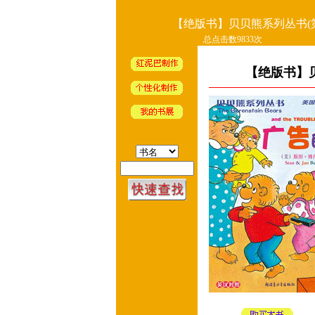
【绝版书】贝贝熊系列丛书(第
总点击数9833次
【绝版书】贝