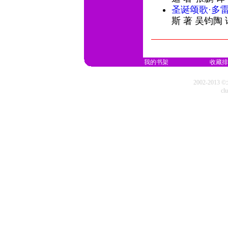
圣诞颂歌·多
斯 著 吴钧陶
我的书架
收藏排
2002-20
cl