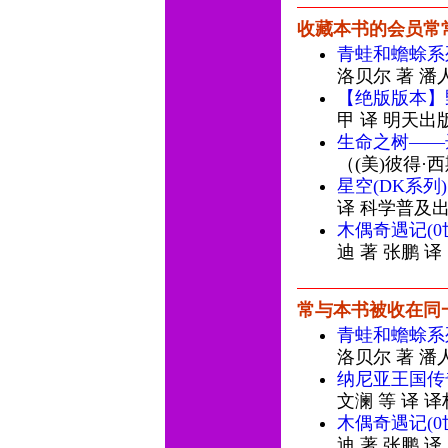
收藏本书的会员常
青蛙和蟾蜍系
洛贝尔 著 潘
【绝版版本】
甲 译 明天出
生命之树——
（(美)彼得·
星空(DK系列)
译 科学普及
木偶奇遇记(
迪 著 张鹏 
常与本书被收在同
青蛙和蟾蜍系
洛贝尔 著 潘
纳尼亚王国传
文澜 等 译 
木偶奇遇记(
迪 著 张鹏 