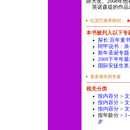
际大奖。2008年
英诺森提的作品
红泥巴推荐级别：
本书被列入以下专
探长:百年童
阿甲说书：亲
新年圣诞专题
2009下半年
国际安徒生奖
更多相关的专题
相关分类
按内容分
>
文
按内容分
>
文
按内容分
>
文
按年龄分 >
3
岁