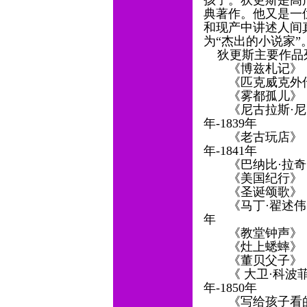
孩子。狄更斯是高
典著作。他又是一
和现产中讲述人间
为“杰出的小说家”
狄更斯主要作品
《博兹札记》（ Sket
《匹克威克外传》（ Th
《雾都孤儿》（ Oliv
《尼古拉斯·尼克贝》（ 
年-1839年
《老古玩店》（ The O
年-1841年
《巴纳比·拉奇》（ B
《美国纪行》（ Ame
《圣诞颂歌》（ A Ch
《马丁·翟述伟》（ Mar
年
《教堂钟声》 （The
《灶上蟋蟀》 （The C
《董贝父子》（ Dom
《 大卫·科波菲尔 》（
年-1850年
《写给孩子看的英国历史》（