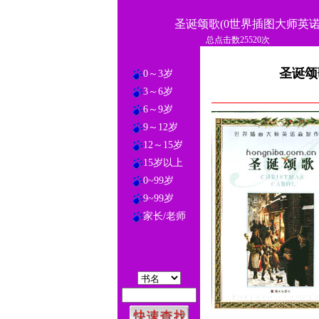
圣诞颂歌(0世界插图大师英诺
总点击数25520次
圣诞颂
0～3岁
3～6岁
6～9岁
9～12岁
12～15岁
15岁以上
0~99岁
9~99岁
家长/老师