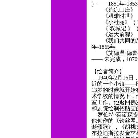
）——1851年-18
《荒凉山庄》（ Ble
《艰难时世》（ Har
《小杜丽》（ Littl
《 双城记 》（ A Ta
《远大前程》（ Grea
《我们共同的朋友》（ O
年-1865年
《艾德温·德鲁德之谜》（
—— 未完成，187
【绘者简介】
1940年2月16
近的一个小镇——
13岁的时候就开
术学校的情况下，
室工作。他返回佛
和剧院绘制招贴画
罗伯特·英诺森提
他创作的《铁丝网
诞颂歌》，《胡桃
布拉迪斯拉发金苹果