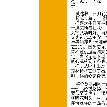
冷，更可怕的是，
手。
就这样，日月轮换
一起成长着，一起
一样喜欢牛仔克林
奇漂亮地截住牧牛
为它激动叫好。当
又为它忐忑不安。
生畏的诨号“美洲
它悲伤。因为它如
常不过供游客骑乘
定。当它老迈不堪
的心沉落到了谷底
一样，从哪里出发
克林特将它认了出
时，你的心就像被
整个故事如同一曲
一会儿舒缓悠扬，
要低至无声了，猛
柳暗花明又一村。
摩奇这样的一匹马