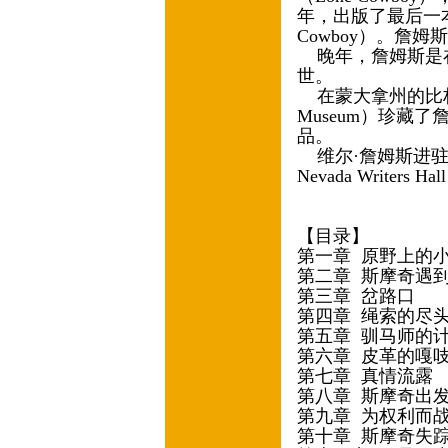
年，出版了最后一本小
Cowboy）。詹
晚年，詹姆斯是在
世。
在蒙大拿州的比林斯，黄
Museum）珍藏
品。
维尔·詹姆斯进驻了
Nevada Writers Ha
（编译
【目录】
第一章 原野上的
第二章 斯摩奇遇
第三章 岔路口
第四章 绳索的尽
第五章 驯马师的
第六章 皮革的嘎
第七章 真情流露
第八章 斯摩奇出
第九章 为权利而
第十章 斯摩奇失