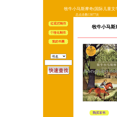
牧牛小马斯摩奇(国际儿童文
总点击数13877次
牧牛小马斯