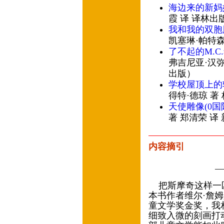
海边来的新妈
霞 译 译林出
我和我的双胞
凯塞琳·帕特森
了不起的M.C
弗吉尼亚·汉弥
出版）
学校屋顶上的
得特·德琼 著
天使雕像(0国
著 郑清荣 译
内容摘引
—
把斯摩奇这样一匹
本书作者维尔·詹姆
童文学奖金奖，我
细致入微的刻画打