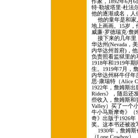
作家，1892年6
特·勒坡塔里·杜法尔特（Jo
他的逐渐成名，人
他的童年是和家人
地上画画。15岁
威廉·罗德瑞克·詹姆斯（W
接下来的几年里，
华达州(Nevada，
内华达州首府)，
负责照看监狱里的
1918年和191
生。1919年7月
内华达州杯牛仔年度
思·康瑞特（Alic
1922年，詹姆斯出版
Riders》，随
些收入，詹姆斯和妻
Valley）买了
牛小马斯摩奇》（Smo
奇》出版于1926
奖。这本书还被改
1930年，詹姆
（Lone Cowb