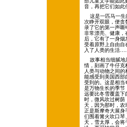
部儿童文学能如此
音，再把它们如此
这是一匹马一生的
次睁开双眼，便贪
录了它的第一声嘶
非常漂亮、健康，
后，它有了一身烟
受着原野上自由自
入了人类的生活…
故事相当细腻地展
情，刻画了牛仔克
人类与动物之间的
能感受到美国西部
受到的。这是相当
是万物生长的季节
远要比冬雪覆盖下
时，微风吹过树荫
天，因为那时，农
正是斯摩奇大展身
们围着篝火吹口琴
天，雪太厚，会将