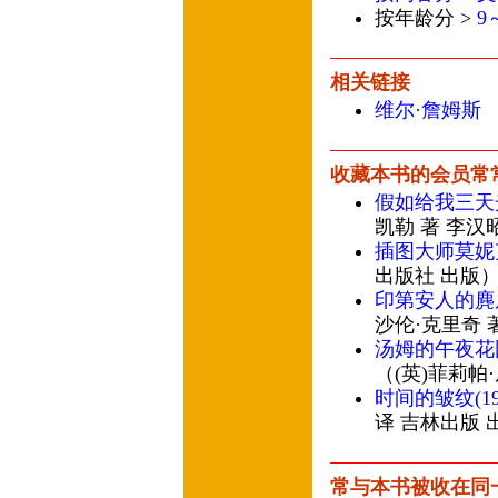
按年龄分 >
9
相关链接
维尔·詹姆斯
收藏本书的会员常
假如给我三天
凯勒 著 李汉
插图大师莫妮
出版社 出版
印第安人的麂
沙伦·克里奇 
汤姆的午夜花
（(英)菲莉帕
时间的皱纹(1
译 吉林出版 
常与本书被收在同