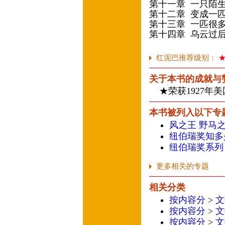
第十一章 一只陌
第十二章 变成一
第十三章 一匹很
第十四章 乌云过
红泥巴推荐级别：
关于本书的成就与
★荣获1927年
本书被列入以下专
风之王 野马
纽伯瑞奖知多
纽伯瑞奖系列
更多相关的专题
相关分类
按内容分
>
文
按内容分
>
文
按内容分
>
文