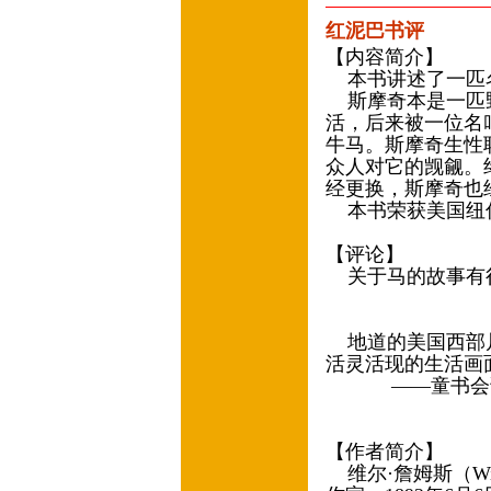
红泥巴书评
【内容简介】
本书讲述了一匹
斯摩奇本是一匹野
活，后来被一位名
牛马。斯摩奇生性
众人对它的觊觎。
经更换，斯摩奇也
本书荣获美国纽
【评论】
关于马的故事有
——《
地道的美国西部片
活灵活现的生活
——童书会
【作者简介】
维尔·詹姆斯（Will