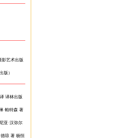
族摄影艺术出版
 出版）
 译 译林出版
琳·帕特森 著
吉尼亚·汉弥尔
·德琼 著 杨恒