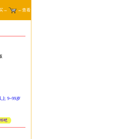
买→
←查看
版
以上
9~99岁