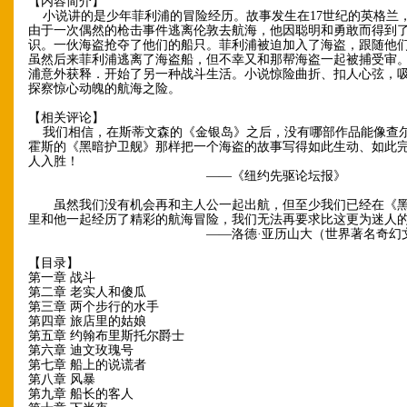
【内容简介】
小说讲的是少年菲利浦的冒险经历。故事发生在17世纪的英格兰
由于一次偶然的枪击事件逃离伦敦去航海，他因聪明和勇敢而得到
识。一伙海盗抢夺了他们的船只。菲利浦被迫加入了海盗，跟随他
虽然后来菲利浦逃离了海盗船，但不幸又和那帮海盗一起被捕受审
浦意外获释．开始了另一种战斗生活。小说惊险曲折、扣人心弦，
探察惊心动魄的航海之险。
【相关评论】
我们相信，在斯蒂文森的《金银岛》之后，没有哪部作品能像查尔
霍斯的《黑暗护卫舰》那样把一个海盗的故事写得如此生动、如此
人入胜！
——《纽约先驱论坛报》
虽然我们没有机会再和主人公一起出航，但至少我们已经在《黑
里和他一起经历了精彩的航海冒险，我们无法再要求比这更为迷人
——洛德·亚历山大（世界著名奇幻文学
【目录】
第一章 战斗
第二章 老实人和傻瓜
第三章 两个步行的水手
第四章 旅店里的姑娘
第五章 约翰布里斯托尔爵士
第六章 迪文玫瑰号
第七章 船上的说谎者
第八章 风暴
第九章 船长的客人