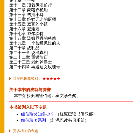
第十章 下半夜
第十一章 顶着风浪前行
第十二章 豪猪双桅船
第十三章 诱捕小鸟
第十四章 绝妙无比的厨师
第十五章 寂寞的小镇
第十六章 避难港
第十七章 威尔坎特
第十八章 汤姆乔丹的慈惑
第十九章 一个曾经见过的人
第二十章 战利品
第二十一章 说出真相
第二十二章 重返旅店
第二十三章 老约翰爵士
第二十四章 再遇迪文玫瑰号
红泥巴推荐级别：
★★★★★
关于本书的成就与赞誉
本书荣获美国纽伯瑞儿童文学金奖。
本书被列入以下专题
纽伯瑞奖知多少？
（红泥巴读书俱乐部）
纽伯瑞奖系列
（红泥巴读书俱乐部）
更多相关的专题