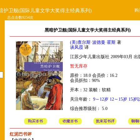
购
暗护卫舰(国际儿童文学大奖得主经典系列)
总点击数9254次
黑暗护卫舰(国际儿童文学大奖得主经典系列)
(美)查尔斯·波德曼·霍斯
著
谈凤霞
译
江苏少年儿童出版社 2009年03月 出
暂无库存
原价：18.0 会员价：16.2
会员折扣：90%
开本：32 装帧：软精
关注年龄：
9～12岁
12～15岁
15岁
综合推荐级别： 5.0
红泥巴书评