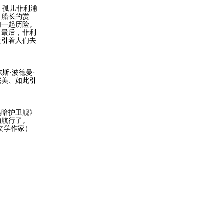
，孤儿菲利浦
了船长的赏
们一起历险。
。最后，菲利
吸引着人们去
斯·波德曼·
完美、如此引
暗护卫舰》
的航行了。
作家）