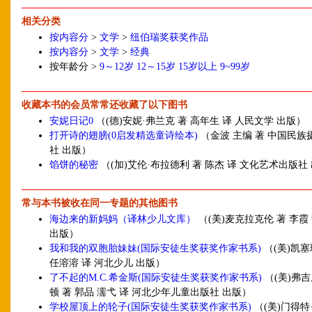
相关分类
按内容分
>
文学
>
纽伯瑞奖获奖作品
按内容分
>
文学
>
经典
按年龄分 >
9～12岁
12～15岁
15岁以上
9~99岁
收藏本书的会员常常还收藏了以下图书
安妮日记0
（(德)安妮·弗兰克 著 高年生 译 人民文学 出版）
打开诗的翅膀(0启发精选童诗绘本)
（金波 主编 著 中国民
社 出版）
馅饼的秘密
（(加)艾伦·布拉德利 著 陈杰 译 文化艺术出版社
常与本书被收在同一专题的其他图书
海边来的新妈妈（译林少儿文库）
（(美)麦克拉克伦 著 李霞
出版）
我和我的双胞胎妹妹(国际安徒生奖获奖作家书系)
（(美)凯塞
任溶溶 译 河北少儿 出版）
了不起的M.C.希金斯(国际安徒生奖获奖作家书系)
（(美)弗
顿 著 郭品 濡弋 译 河北少年儿童出版社 出版）
学校屋顶上的轮子(国际安徒生奖获奖作家书系)
（(美)门得特