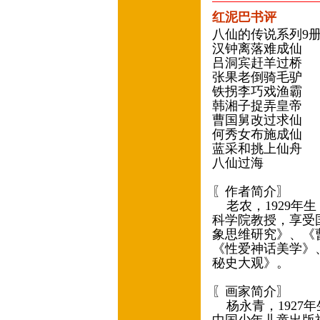
红泥巴书评
八仙的传说系列9册
汉钟离落难成仙
吕洞宾赶羊过桥
张果老倒骑毛驴
铁拐李巧戏渔霸
韩湘子捉弄皇帝
曹国舅改过求仙
何秀女布施成仙
蓝采和挑上仙舟
八仙过海
〖作者简介〗
老农，1929年
科学院教授，享受
象思维研究》、《
《性爱神话美学》
秘史大观》。
〖画家简介〗
杨永青，1927