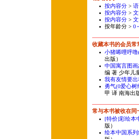
按内容分
>
语
按内容分
>
文
按内容分
>
文
按年龄分 >
0
收藏本书的会员常
小猪唏哩呼噜
出版）
中国寓言图画
编 著 少年儿
我有友情要出
勇气(0爱心树
甲 译 南海出
常与本书被收在同
[特价]彩绘本
版）
绘本中国系列