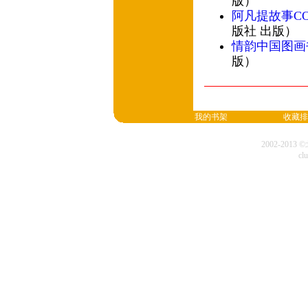
版）
阿凡提故事CO
版社 出版）
情韵中国图画
版）
我的书架
收藏排
2002-20
cl