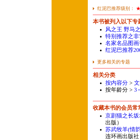
红泥巴推荐级别：
本书被列入以下专
风之王 野马
特别推荐之非
名家名品图画
红泥巴推荐20
更多相关的专题
相关分类
按内容分
>
文
按年龄分 >
3
收藏本书的会员常
京剧猫之长坂
出版）
苏武牧羊(情
连环画出版社