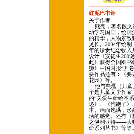
红泥巴书评
关于作者：
熊亮，著名散文家
幼学习国画，绘画
的精华，人物景致
见长。2004年绘
年的珍贵纪念收入
设计《安徒生20
此》获得全国图书装
狮》中国时报“开卷
要作品还有：《要
花园》等。
他与熊磊（儿童文
个是儿童文学作家
的“关爱生命绘本
递》、《狗跑了》
本。画面饱满，形
活的感觉。还有《
之伊利亚特——大
命系列丛书》等等