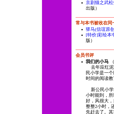
京剧猫之武松
出版）
常与本书被收在同
驿马(信谊原
[特价]彩绘本
版）
会员书评
我们的小马
（
去年应红泥
民小学是一个
时间的阅读
新公民小学里
小时能到，所
好，风很大，
整整2小时，
先赶去了。其