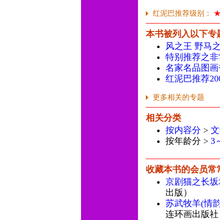
红泥巴推荐级别：
本书被列入以下专
风之王 野马
特别推荐之非
名家名品图画
红泥巴推荐20
更多相关的专题
相关分类
按内容分
>
文
按年龄分 >
3
收藏本书的会员常
京剧猫之长坂
出版）
苏武牧羊(情
连环画出版社