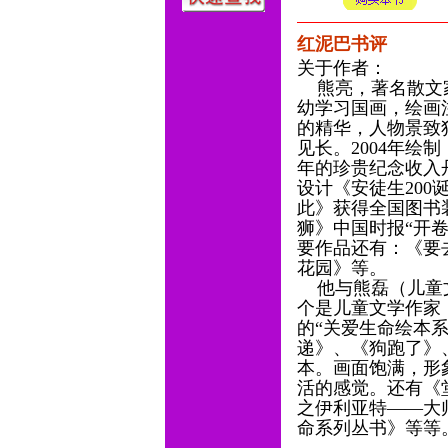
红泥巴书评
关于作者：
熊亮，著名散文家
幼学习国画，绘画
的精华，人物景致
见长。2004年绘
年的珍贵纪念收入
设计《安徒生20
此》获得全国图书装
狮》中国时报“开卷
要作品还有：《要
花园》等。
他与熊磊（儿童文
个是儿童文学作家
的“关爱生命绘本
递》、《狗跑了》
本。画面饱满，形
活的感觉。还有《
之伊利亚特——大
命系列丛书》等等