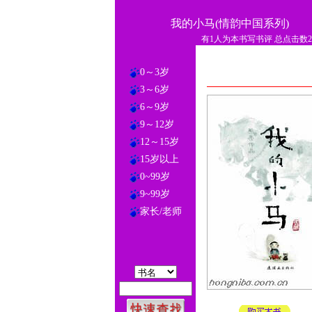
我的小马(情韵中国系列)
有1人为本书写书评 总点击数25
0～3岁
3～6岁
6～9岁
9～12岁
12～15岁
15岁以上
0~99岁
9~99岁
家长/老师