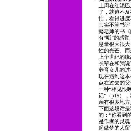
上周在红泥巴
了，就迫不及
忙，看得进度
其实不算书评
懿老师的书《
有“哦”的感
息量很大很大
性的光芒。而
上个世纪的缘
长辈在和我说
养育女儿的过
现在遇到这本
点在过去的父
一种“相见恨
记”（p15
亲有很多地方是
下面这段话是
的：“你看到
是作者的灵魂
起做梦的人留