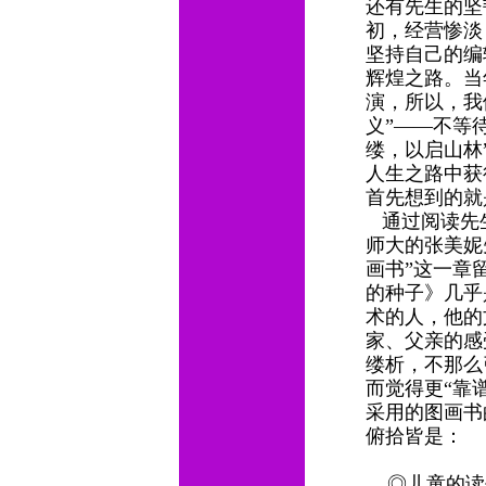
还有先生的坚
初，经营惨淡
坚持自己的编
辉煌之路。当
演，所以，我
义”——不等
缕，以启山林
人生之路中获
首先想到的就
通过阅读先生
师大的张美妮
画书”这一章
的种子》几乎
术的人，他的
家、父亲的感
缕析，不那么
而觉得更“靠
采用的图画书
俯拾皆是：
◎儿童的读