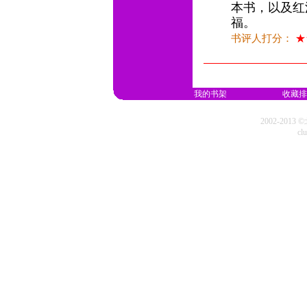
本书，以及红
福。
书评人打分：
★
我的书架
收藏排
2002-20
cl