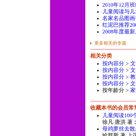
2010年12月
儿童阅读与儿
名家名品图画
红泥巴推荐20
2008年度最
更多相关的专题
相关分类
按内容分
>
文
按内容分
>
文
按内容分
>
教
按内容分
>
文
按年龄分 >
家
收藏本书的会员常
儿童阅读10
徐凡 唐洪 著
母鸡萝丝去散
哈群斯 著 上