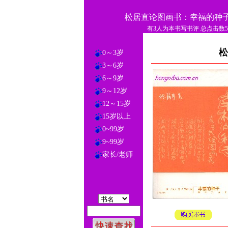
松居直论图画书：幸福的种
有3人为本书写书评 总点击数54
松
0～3岁
3～6岁
6～9岁
9～12岁
12～15岁
15岁以上
0~99岁
9~99岁
家长/老师