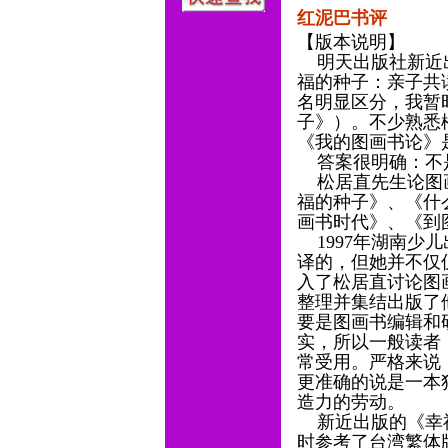
红泥巴书评
【版本说明】
明天出版社新近出
福的种子：亲子共
名明显区分，我暂
子》）。不少熟悉
《我的图画书论》
答案很明确：不
松居直先生论图画
福的种子》、《什
画书时代》、《到
1997年湖南少
译的，但她并不仅
入了松居直讨论图
整理并集结出版了
要是图画书编辑和
实，所以一般读者
常受用。严格来说
更准确的说是一本
造力的劳动。
新近出版的《幸福
时参考了台湾繁体