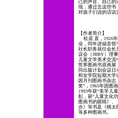
己的声音、自己的
现，通过念这些书
对孩子们说的话说
——
【作者简介】
松居 直，1926
业，同年进福音馆书
社长职务就任会长
议会（JBBY）
儿童文学美术交流中心
世界图画书原画展
同出版计划会议日
和女学院短期大学讲
因月刊图画书杂志
奖”，1965年因
1993年获“美孚
彰，获“儿童文化
图画书的眼睛》、
步》等书及《桃太
等多种图画书。