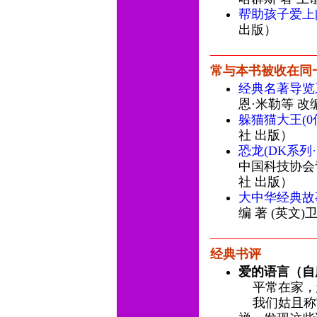
帮助孩子爱上
出版）
常与本书被收在同
经典名著导览系
恩·米勒等 改
躲猫猫大王(
社 出版）
恐龙(DK系列·
中国科技协会
社 出版）
大中华经典故
编 著 (英文
经典书评
爱的语言（自
平常在家，
我们姑且称