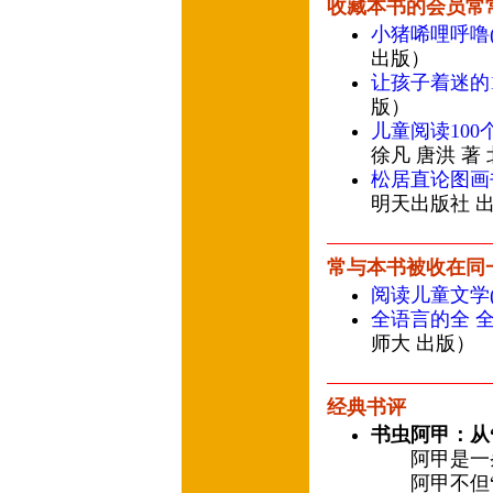
收藏本书的会员常
小猪唏哩呼噜
出版）
让孩子着迷的1
版）
儿童阅读10
徐凡 唐洪 著
松居直论图画
明天出版社 
常与本书被收在同
阅读儿童文学
全语言的全 
师大 出版）
经典书评
书虫阿甲：从“
阿甲是一条
阿甲不但“蛀