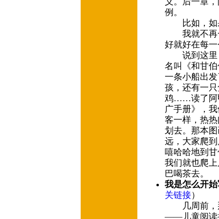
义。后一章，
例。
比如，如果
我就不再一
好就好在每一
说到这里，
名叫《和甘伯
一条小船出发
孩，还有一只
鸡……读了阿
广手册》，我
客一样，热热
划去。那本图
远，大家爬到
嘻哈哈地到甘
我们就也爬上
巴喝茶去。
我是怎么开始
关链接
）
几周前，那
——儿童阅读