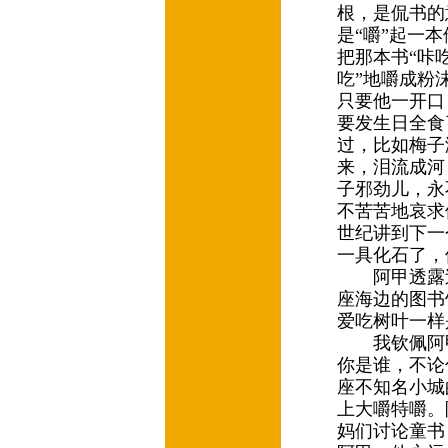
根，是侃书的
是“嚼”起一
把那本书“咔
吃”地嚼成粉
只要他一开口
要发生日全食
过，比如梅子
来，泪流成河
子邪劲儿，永
不苦苦地哀求
世纪讲到下一
一具化石了，
阿甲透露过
座海边的图书
爱吃树叶一样
我钦佩阿甲，
你是谁，不论
座不知名小城
上大嚼特嚼。
妈们讨论童书