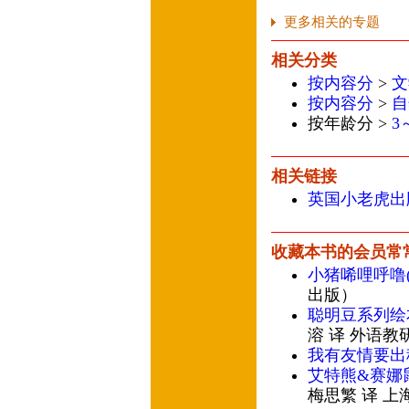
更多相关的专题
相关分类
按内容分
>
文
按内容分
>
自
按年龄分 >
3
相关链接
英国小老虎出
收藏本书的会员常
小猪唏哩呼噜
出版）
聪明豆系列绘
溶 译 外语教
我有友情要出
艾特熊&赛娜鼠
梅思繁 译 上