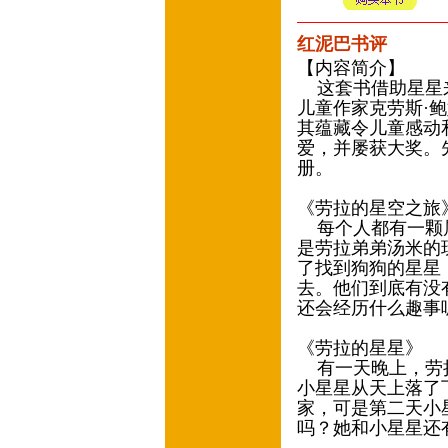
红泥巴书评
【内容简介】
这套书借助星星来
儿童作家克劳斯·
其蕴藏令儿童感动
爱，并屡获大奖。先
册。
《劳拉的星空之旅
每个人都有一颗属
是劳拉弟弟汤米的
了找到狗狗的星星
去。他们到底有没
还会经历什么趣事
《劳拉的星星》
有一天晚上，劳拉
小星星从天上落了
家，可是第二天小
吗？她和小星星还