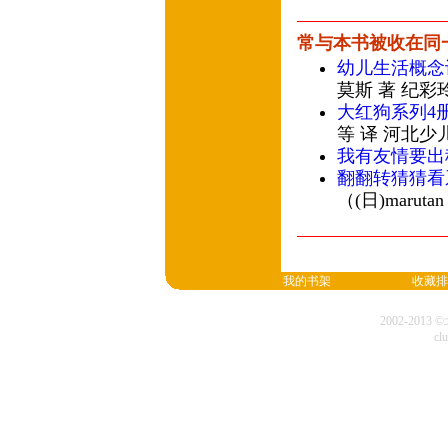
常与本书被收在同
幼儿生活概念
莫斯 著 纪彩
大红狗系列4
等 译 河北少
我有友情要出
翻翻转猜猜看
（(日)maru
我的书架
收藏排
2002-20
cl