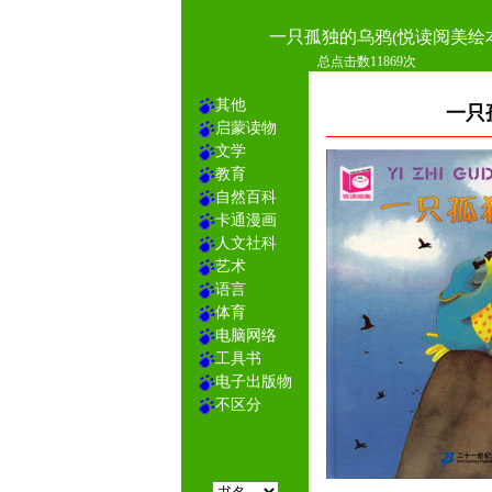
一只孤独的乌鸦(悦读阅美绘
总点击数11869次
其他
一只
启蒙读物
文学
教育
自然百科
卡通漫画
人文社科
艺术
语言
体育
电脑网络
工具书
电子出版物
不区分