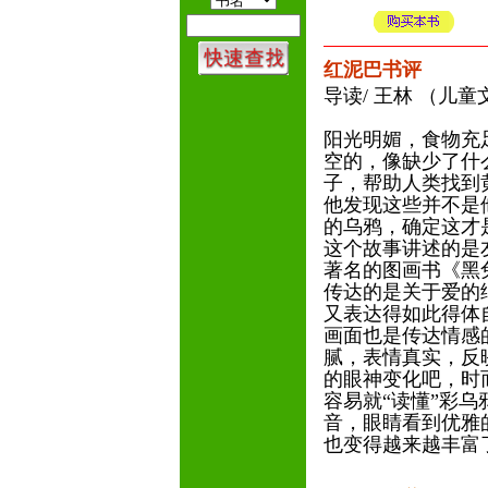
红泥巴书评
导读/ 王林 （儿
阳光明媚，食物充
空的，像缺少了什
子，帮助人类找到
他发现这些并不是
的乌鸦，确定这才
这个故事讲述的是友
著名的图画书《黑兔与白
传达的是关于爱的
又表达得如此得体
画面也是传达情感
腻，表情真实，反
的眼神变化吧，时
容易就“读懂”彩
音，眼睛看到优雅
也变得越来越丰富