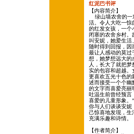
红泥巴书评
【内容简介】
绿山墙农舍的一对
活。令人大吃一惊
的红发女孩，一个
闭塞的农舍乡村。
叫安妮，她爱生活
随时得到回报，因
最让人感动的莫过
想，她梦想远大的
人，长大了就把梦
实的包容和超越。
更喜欢五光十色的
述而接受一个个幽
的文字而喜爱亮丽
吐温生前曾经预言
喜爱的儿童形象。
你与人们谈谈安妮
己惊喜地发现，生
充满乐趣和诗情。
【作者简介】