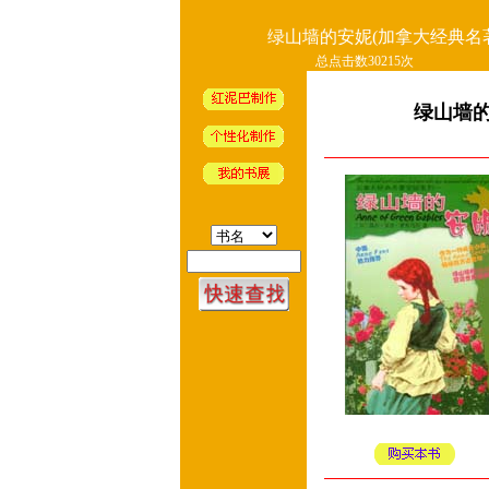
绿山墙的安妮(加拿大经典名
总点击数30215次
绿山墙的