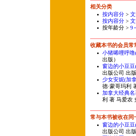
相关分类
按内容分
>
文
按内容分
>
文
按年龄分 >
9
收藏本书的会员常
小猪唏哩呼噜
出版）
窗边的小豆豆(
出版公司 出
少女安妮(加
德·蒙哥玛利 
加拿大经典名
利 著 马爱农
常与本书被收在同
窗边的小豆豆(
出版公司 出