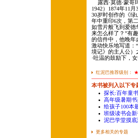
露西·莫德·蒙哥玛利（L
1942）1874年
30岁时创作的《
年中重印6次，第
如雪片般飞到爱德
来怎么样了？”有
的信件中，他晚年
激动快乐地写道：
境记》的主人公）
·吐温的鼓励下，
红泥巴推荐级别：
本书被列入以下专
探长:百年童
高年级暑期书
给孩子100本
班级读书会新
泥巴学堂摸底
更多相关的专题