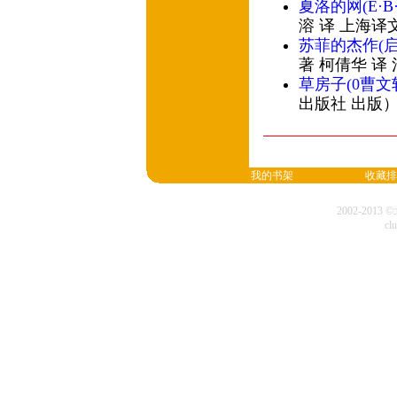
夏洛的网(E·
溶 译 上海译
苏菲的杰作(
著 柯倩华 译
草房子(0曹文
出版社 出版
我的书架
收藏排
2002-20
cl