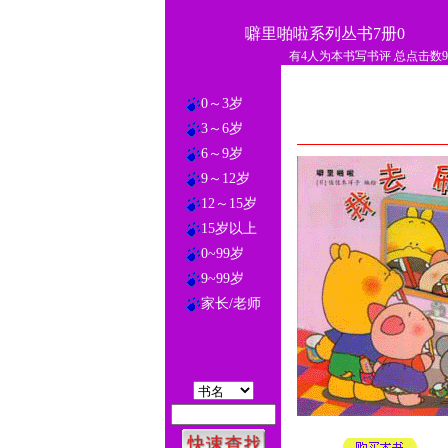
噼里啪啦系列丛书7册0
有4人为本书写书评 总点击数94
0～3岁
3～6岁
6～9岁
9～12岁
12～15岁
15岁以上
0~99岁
9~99岁
家长/老师