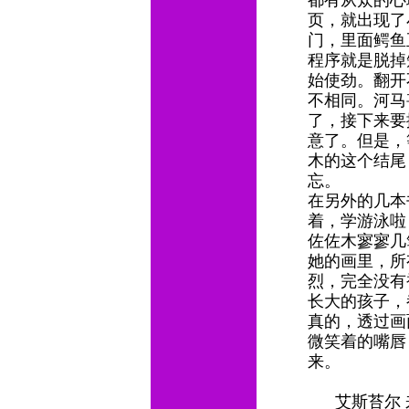
都有从众的心
页，就出现了
门，里面鳄鱼
程序就是脱掉
始使劲。翻开
不相同。河马
了，接下来要
意了。但是，
木的这个结尾
忘。
在另外的几本
着，学游泳啦
佐佐木寥寥几
她的画里，所
烈，完全没有
长大的孩子，
真的，透过画
微笑着的嘴唇
来。
艾斯苔尔 来